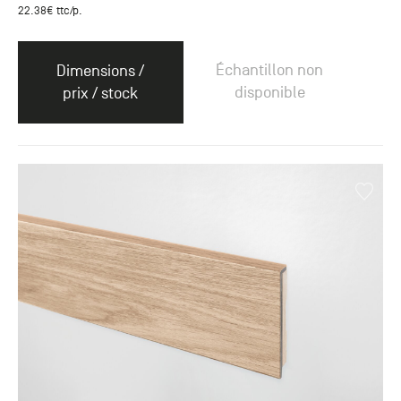
22.38
€ ttc
/p.
Échantillon non
Dimensions /
disponible
prix / stock