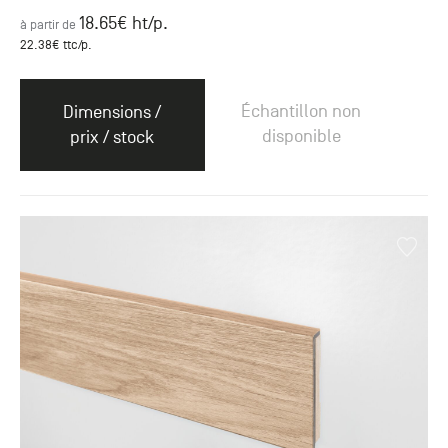
18.65
€ ht
/p.
à partir de
22.38
€ ttc
/p.
Échantillon non
Dimensions /
disponible
prix / stock