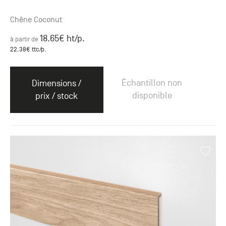
Chêne Coconut
18.65
€ ht
/p.
à partir de
22.38
€ ttc
/p.
Échantillon non
Dimensions /
disponible
prix / stock