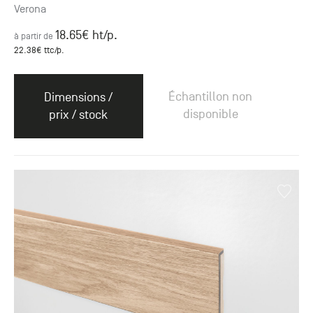
Verona
18.65
€ ht
/p.
à partir de
22.38
€ ttc
/p.
Échantillon non
Dimensions /
disponible
prix / stock