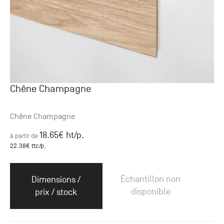
Chêne Champagne
Chêne Champagne
18.65
€ ht
/p.
à partir de
22.38
€ ttc
/p.
Échantillon non
Dimensions /
disponible
prix / stock