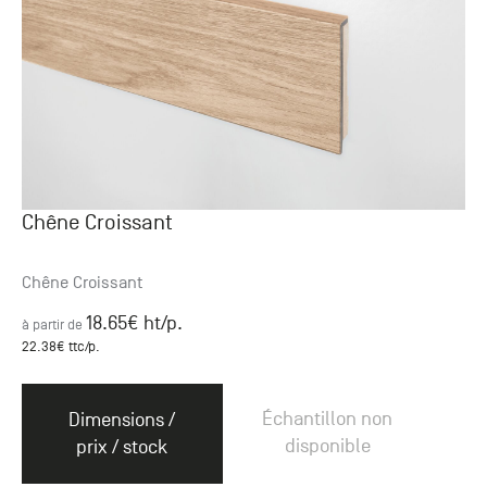
Chêne Croissant
Chêne Croissant
18.65
€ ht
/p.
à partir de
22.38
€ ttc
/p.
Échantillon non
Dimensions /
disponible
prix / stock