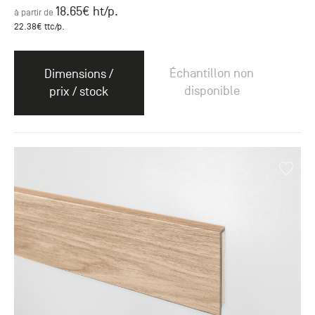
18.65
€ ht
/p.
à partir de
22.38
€ ttc
/p.
Échantillon non
Dimensions /
disponible
prix / stock