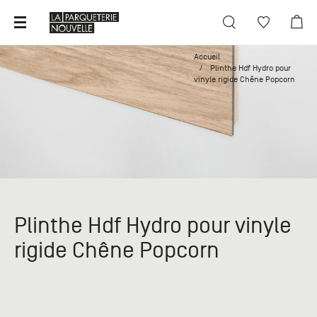
Fermer X
Accueil
Fermer X
Fermer X
Fermer X
Fermer X
Fermer X
Plinthe Hdf Hydro pour
vinyle rigide Chêne Popcorn
Vous avez déjà un compte
Parquet
Paris
Nos
Demande
Découvrir
Du lundi
projets
générale
Parquet fini, huilé ou verni
Revêtement de sol
au
Une
samedi
Journal
question
Connexion
Mot de passe oublié ?
Parquet brut
+33 (0)1
Terrasse
sur un
40 30 55
Point de Hongrie, Bâton rompu, Versailles
produit ?
Catalogues
Pas encore de compte ?
55
Sur une
Bardages extérieurs
Parquet inédit
141, rue
commande
Plinthe Hdf Hydro pour vinyle
Actualités
de
Parquet de réemploi
?
Revêtement mural
rigide Chêne Popcorn
Bagnolet
Créer un compte particulier
Choisir un parquet
Parking
Tables
Demande
au 3 rue
Pelleport
de devis
Promotions
- 75020
Vous