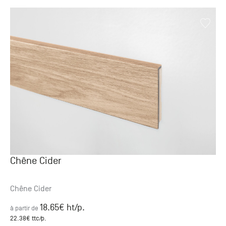
Chêne Cider
Chêne Cider
18.65
€ ht
/p.
à partir de
22.38
€ ttc
/p.