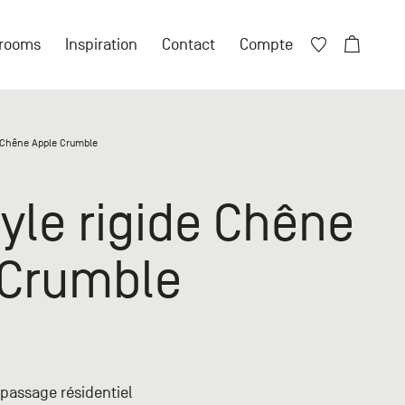
Fermer X
rooms
Inspiration
Contact
Compte
Fermer X
e Chêne Apple Crumble
ore de compte ?
nyle rigide Chêne
 compte particulier
 Crumble
n compte professionnel
 passage résidentiel