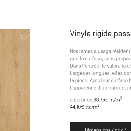
Vinyle rigide pass
Nos lames à usage résidenti
quelle surface, sans prépa
Dans l'entrée, le salon, la
Larges et longues, elles do
la pièce. Avec leur surface b
l'apparence d'un parquet j
2
à partir de
36.75
€ ht
/m
2
44.10
€ ttc
/m
Dimensions / prix /