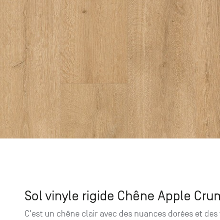
catalogue
Tables
95870 Bezons
Envie de recevoir des
catalogues papier ?
Promotions
Chambourcy
Du lundi au samedi
Accessoires
+33 (0)1 30 06 09 22
22, route de Mantes - 78240
Chambourcy
Sol vinyle rigide Chêne Apple Cru
C'est un chêne clair avec des nuances dorées et des 