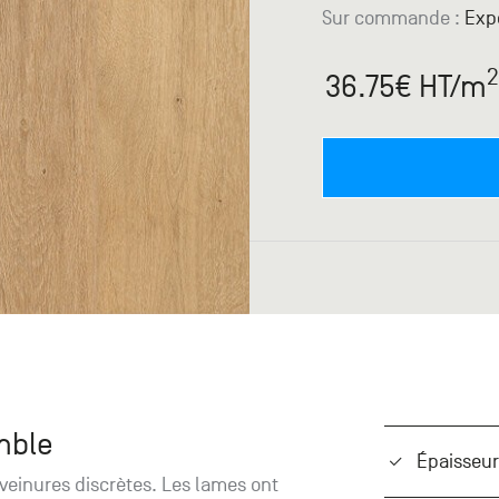
Sur commande
:
Expé
2
36.75
€ HT
/m
mble
Épaisseur
veinures discrètes. Les lames ont