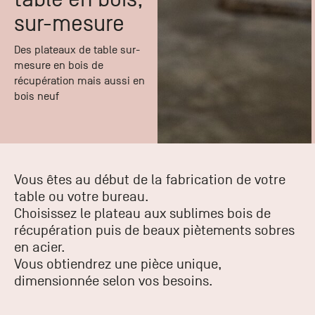
Paris
Créer un compte professionnel
savez ce
Accessoires
sur-mesure
que vous
recherchez
Pont de
?
Des plateaux de table sur-
Bezons
mesure en bois de
Du lundi
récupération mais aussi en
Demande
au
bois neuf
samedi
de
+33 (0)1
catalogue
34 11 11 35
Envie de
25, rue
recevoir
du
des
Vous êtes au début de la fabrication de votre
Salvador
catalogues
Allendé -
table ou votre bureau.
papier ?
95870
Choisissez le plateau aux sublimes bois de
Bezons
récupération puis de beaux piètements sobres
en acier.
Vous obtiendrez une pièce unique,
Chambourcy
dimensionnée selon vos besoins.
Du lundi
au
samedi