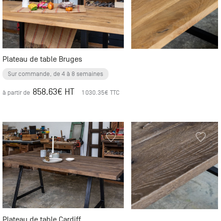
Plateau de table Bruges
Sur commande, de 4 à 8 semaines
858.63
€ HT
à partir de
1 030.35
€ TTC
Plateau de table Cardiff