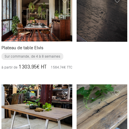
Plateau de table Elvis
Sur commande, de 4 à 8 semaines
1 303.95
€ HT
à partir de
1 564.74
€ TTC