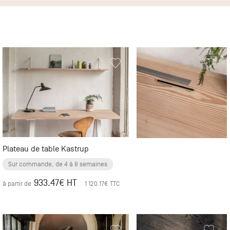
+33 (0)1
30 06 09
22
22, route
de
Mantes -
78240
Chambourcy
Plateau de table Kastrup
Sur commande, de 4 à 8 semaines
933.47
€ HT
à partir de
1 120.17
€ TTC