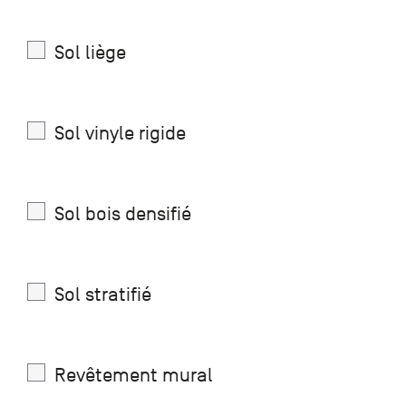
+33 (0)1
30 06 09
Sol liège
22
22, route
de
Mantes -
78240
Sol vinyle rigide
Chambourcy
Sol bois densifié
Sol stratifié
Revêtement mural