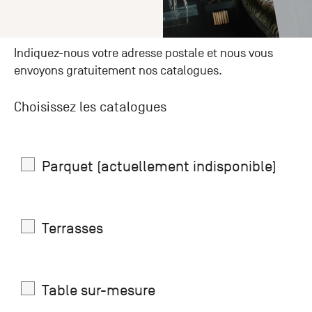
Paris
Créer un compte professionnel
savez ce
Accessoires
que vous
recherchez
Pont de
?
Indiquez-nous votre adresse postale et nous vous
Bezons
envoyons gratuitement nos catalogues.
Du lundi
Demande
au
samedi
de
Choisissez les catalogues
+33 (0)1
catalogue
34 11 11 35
Envie de
25, rue
recevoir
du
Parquet (actuellement indisponible)
des
Salvador
catalogues
Allendé -
papier ?
95870
Bezons
Terrasses
Chambourcy
Du lundi
Table sur-mesure
au
samedi