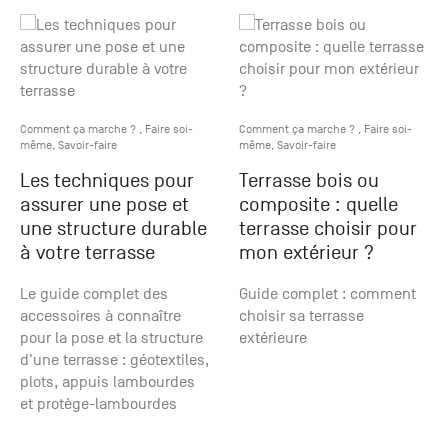
Paris
Créer un compte professionnel
savez ce
Accessoires
que vous
recherchez
Pont de
?
Bezons
Du lundi
Demande
au
Comment ça marche ?
,
Faire soi-
Comment ça marche ?
,
Faire soi-
même
,
Savoir-faire
même
,
Savoir-faire
samedi
de
+33 (0)1
catalogue
Les techniques pour
Terrasse bois ou
34 11 11 35
Envie de
assurer une pose et
composite : quelle
25, rue
recevoir
une structure durable
terrasse choisir pour
du
des
à votre terrasse
mon extérieur ?
Salvador
catalogues
Allendé -
papier ?
Le guide complet des
Guide complet : comment
95870
accessoires à connaître
choisir sa terrasse
Bezons
pour la pose et la structure
extérieure
d'une terrasse : géotextiles,
Chambourcy
plots, appuis lambourdes
Du lundi
et protège-lambourdes
au
samedi