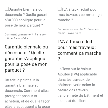
+33 (0)1
30 06 09
22
22, route
de
Mantes -
Comment ça marche ?
,
Faire soi-
78240
même
,
Savoir-faire
Comment ça marche ?
,
Faire soi-
Chambourcy
même
,
Savoir-faire
TVA à taux réduit
Garantie biennale ou
pour mes travaux :
décennale ? Quelle
comment ça marche
garantie s'applique
?
pour la pose de mon
La Taxe sur la Valeur
parquet ?
Ajoutée (TVA) applicable
dans les travaux de
On fait le point sur la
bâtiment varie selon la
garantie biennale et
nature des travaux,
décennale. Comment elles
l'ancienneté du bâtiment et
protègent poseur et
le statut du client.
acheteur, et de quelle façon
elles s'appliquent à la pose