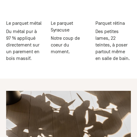
+33 (0)1
30 06 09
22
Le parquet métal
22, route
Le parquet
Parquet rétina
de
Syracuse
Du métal pur à
Des petites
Mantes -
97 % appliqué
Notre coup de
lames, 22
78240
directement sur
coeur du
teintes, à poser
Chambourcy
un parement en
moment.
partout même
bois massif.
en salle de bain.