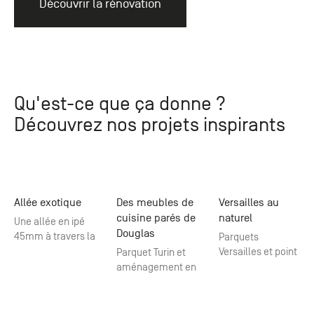
Découvrir la rénovation
Qu'est-ce que ça donne ?
Découvrez nos projets inspirants
Allée exotique
Des meubles de
Versailles au
cuisine parés de
naturel
Une allée en ipé
Douglas
45mm à travers la
Parquets
végétation
Versailles et point
Parquet Turin et
de Hongrie au
aménagement en
pied de la Tour
douglas
Eiffel. What else ?