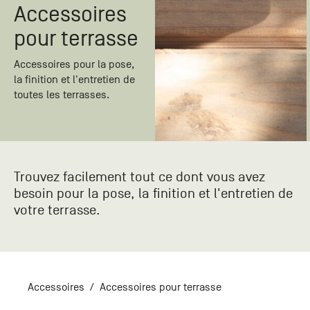
Paris
Créer un compte professionnel
savez ce
Accessoires
Accessoires
que vous
pour terrasse
recherchez
Pont de
?
Bezons
Accessoires pour la pose,
Du lundi
la finition et l'entretien de
Demande
au
toutes les terrasses.
samedi
de
+33 (0)1
catalogue
34 11 11 35
Envie de
25, rue
recevoir
du
des
Trouvez facilement tout ce dont vous avez
Salvador
catalogues
Allendé -
besoin pour la pose, la finition et l'entretien de
papier ?
95870
votre terrasse.
Bezons
Chambourcy
Du lundi
au
samedi