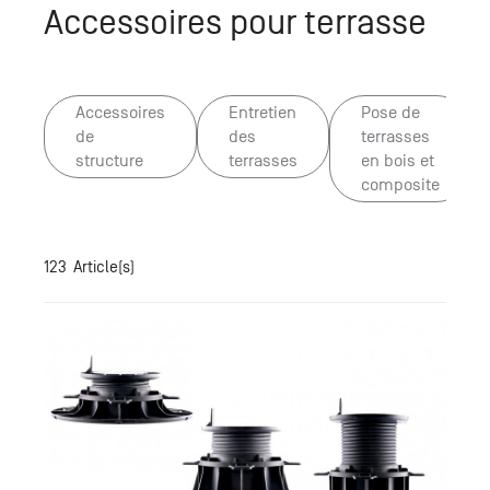
+33 (0)1
30 06 09
22
22, route
de
Mantes -
78240
Chambourcy