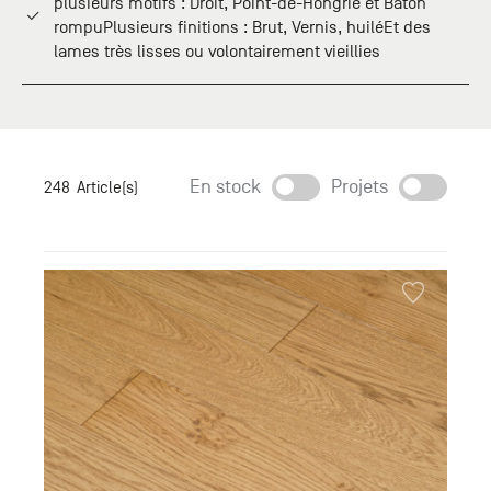
plusieurs motifs : Droit, Point-de-Hongrie et Bâton
+33 (0)1
rompuPlusieurs finitions : Brut, Vernis, huiléEt des
30 06 09
lames très lisses ou volontairement vieillies
22
22, route
de
Mantes -
78240
Chambourcy