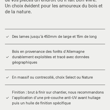
de vos pièces un endroit où il fait bon vivre.
+33 (0)1
Un choix évident pour les amoureux du bois et
30 06 09
de la nature.
22
22, route
de
Mantes -
78240
Des lames jusqu'à 450mm de large et 15m de long
Chambourcy
Bois en provenance des forêts d'Allemagne
durablement exploitées et tracé avec données
géographiques
En massif ou contrecollé, choix Select ou Nature
Finition : brut à finir sur chantier, nous recommandons
l'application d'une pré-couche anti-UV avant huilage
puis un huile de finition spécifique