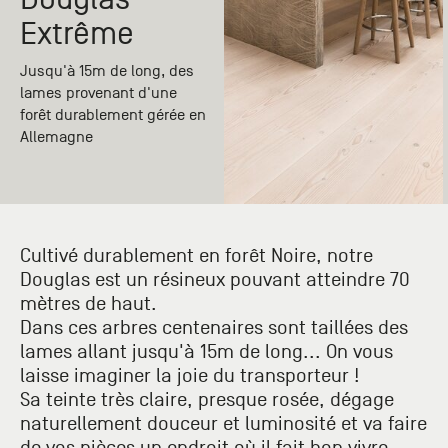
Paris
Créer un compte professionnel
savez ce
Accessoires
Extrême
que vous
recherchez
Pont de
?
Jusqu'à 15m de long, des
Bezons
lames provenant d'une
Du lundi
forêt durablement gérée en
Demande
au
Allemagne
samedi
de
+33 (0)1
catalogue
34 11 11 35
Envie de
25, rue
recevoir
du
des
Cultivé durablement en forêt Noire, notre
Salvador
catalogues
Allendé -
Douglas est un résineux pouvant atteindre 70
papier ?
95870
mètres de haut.
Bezons
Dans ces arbres centenaires sont taillées des
lames allant jusqu'à 15m de long... On vous
laisse imaginer la joie du transporteur !
Chambourcy
Sa teinte très claire, presque rosée, dégage
Du lundi
au
naturellement douceur et luminosité et va faire
samedi