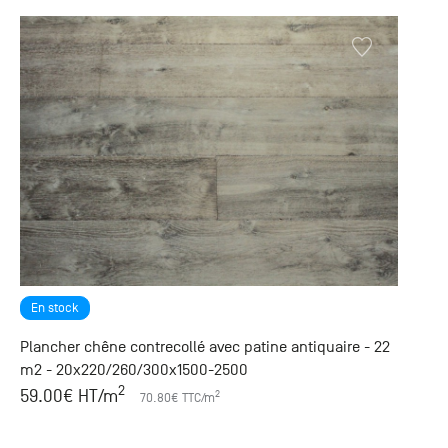
En stock
Plancher chêne contrecollé avec patine antiquaire - 22
m2 - 20x220/260/300x1500-2500
2
59.00
€ HT
/m
2
70.80
€ TTC
/m