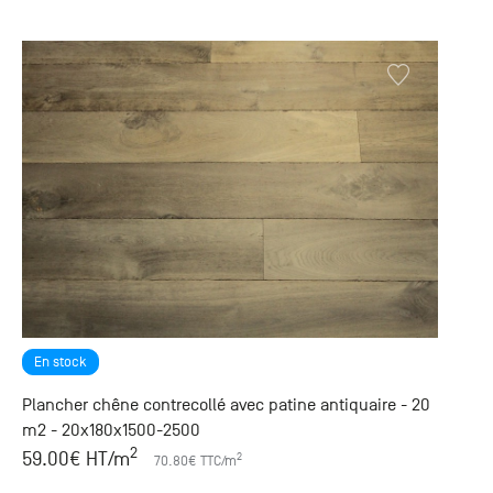
En stock
Plancher chêne contrecollé avec patine antiquaire - 20
m2 - 20x180x1500-2500
2
59.00
€ HT
/m
2
70.80
€ TTC
/m