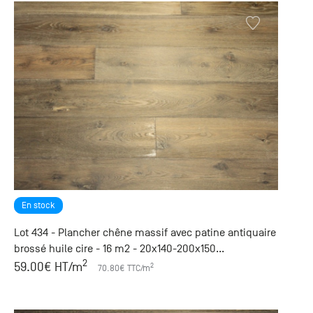
En stock
Lot 434 - Plancher chêne massif avec patine antiquaire
brossé huile cire - 16 m2 - 20x140-200x150...
2
59.00
€ HT
/m
2
70.80
€ TTC
/m