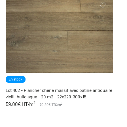
En stock
Lot 402 - Plancher chêne massif avec patine antiquaire
vieilli huile aqua - 20 m2 - 22x220-300x15...
2
59.00
€ HT
/m
2
70.80
€ TTC
/m