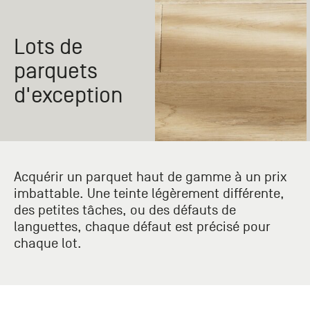
Paris
Créer un compte professionnel
savez ce
Accessoires
que vous
recherchez
Lots de
Pont de
?
Bezons
parquets
Du lundi
Demande
au
d'exception
samedi
de
+33 (0)1
catalogue
34 11 11 35
Envie de
25, rue
recevoir
du
des
Acquérir un parquet haut de gamme à un prix
Salvador
catalogues
Allendé -
imbattable. Une teinte légèrement différente,
papier ?
95870
des petites tâches, ou des défauts de
Bezons
languettes, chaque défaut est précisé pour
chaque lot.
Chambourcy
Du lundi
au
samedi