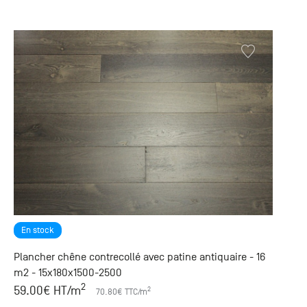
+33 (0)1
30 06 09
22
22, route
de
Mantes -
78240
Chambourcy
En stock
Plancher chêne contrecollé avec patine antiquaire - 16
m2 - 15x180x1500-2500
2
59.00
€ HT
/m
2
70.80
€ TTC
/m