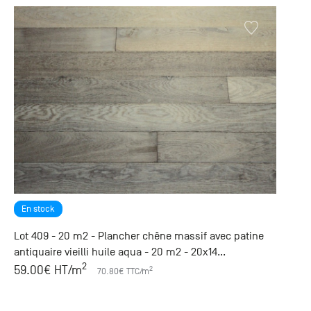
En stock
Lot 409 - 20 m2 - Plancher chêne massif avec patine
antiquaire vieilli huile aqua - 20 m2 - 20x14...
2
59.00
€ HT
/m
2
70.80
€ TTC
/m