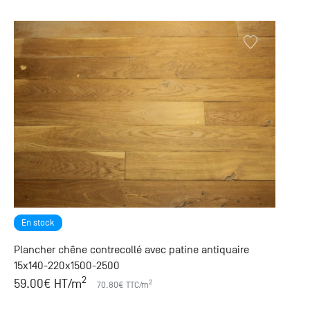
En stock
Plancher chêne contrecollé avec patine antiquaire
15x140-220x1500-2500
2
59.00
€ HT
/m
2
70.80
€ TTC
/m