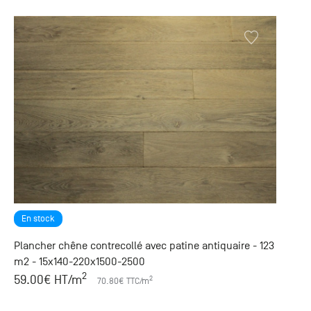
En stock
Plancher chêne contrecollé avec patine antiquaire - 123
m2 - 15x140-220x1500-2500
2
59.00
€ HT
/m
2
70.80
€ TTC
/m