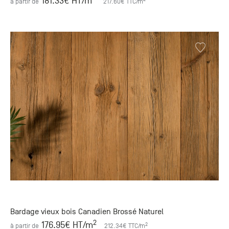
181.33
€ HT
/m
à partir de
217.60
€ TTC
/m
Bardage vieux bois Canadien Brossé Naturel
2
176.95
€ HT
/m
2
à partir de
212.34
€ TTC
/m