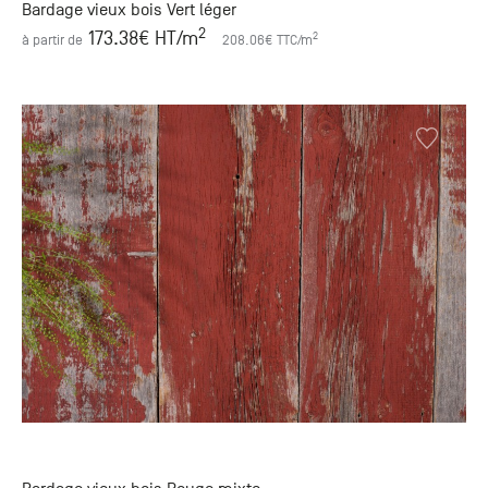
Bardage vieux bois Vert léger
2
173.38
€ HT
/m
2
à partir de
208.06
€ TTC
/m