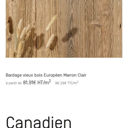
Bardage vieux bois Européen Marron Clair
2
81.91
€ HT
/m
2
à partir de
98.29
€ TTC
/m
Canadien