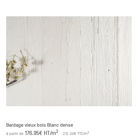
Bardage vieux bois Blanc dense
2
176.95
€ HT
/m
2
à partir de
212.34
€ TTC
/m