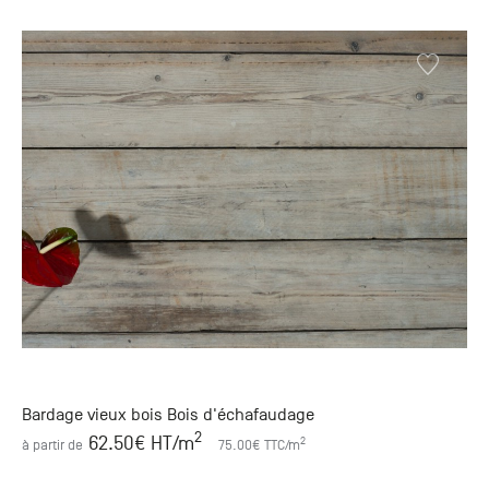
Bardage vieux bois Bois d'échafaudage
2
62.50
€ HT
/m
2
à partir de
75.00
€ TTC
/m