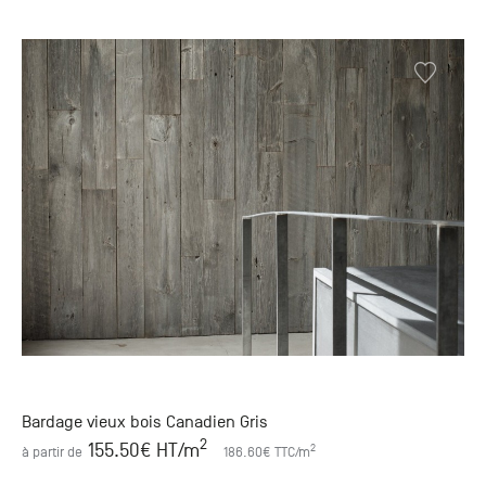
Bardage vieux bois Canadien Gris
2
155.50
€ HT
/m
2
à partir de
186.60
€ TTC
/m