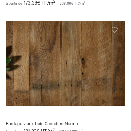
2
173.38
€ HT
/m
2
à partir de
208.06
€ TTC
/m
Bardage vieux bois Canadien Marron
2
2