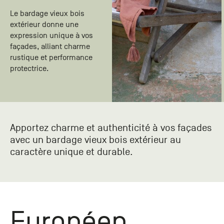
Paris
Créer un compte professionnel
savez ce
Accessoires
que vous
Le bardage vieux bois
recherchez
extérieur donne une
Pont de
?
expression unique à vos
Bezons
façades, alliant charme
Du lundi
rustique et performance
Demande
au
protectrice.
samedi
de
+33 (0)1
catalogue
34 11 11 35
Envie de
25, rue
recevoir
du
des
Apportez charme et authenticité à vos façades
Salvador
catalogues
Allendé -
avec un bardage vieux bois extérieur au
papier ?
95870
caractère unique et durable.
Bezons
Chambourcy
Du lundi
au
Européen
samedi