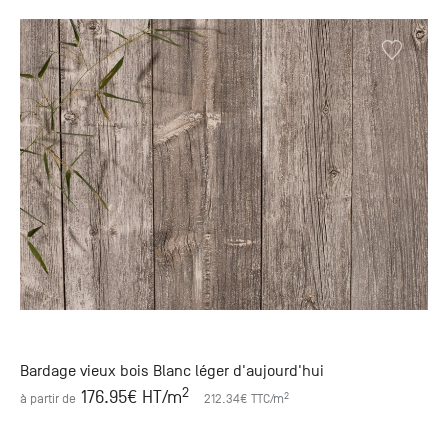
Bardage vieux bois Blanc léger d'aujourd'hui
2
176.95
€ HT
/m
2
à partir de
212.34
€ TTC
/m