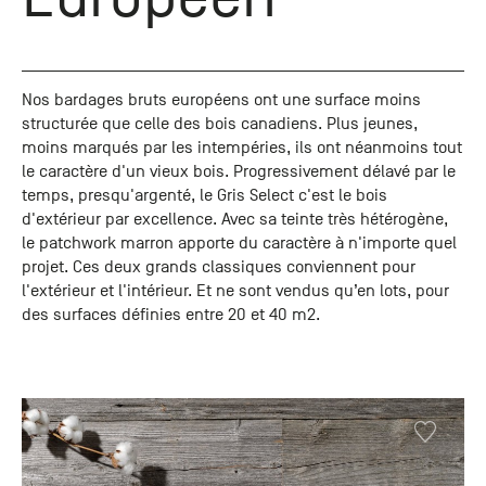
+33 (0)1
30 06 09
22
22, route
Nos bardages bruts européens ont une surface moins
de
structurée que celle des bois canadiens. Plus jeunes,
Mantes -
moins marqués par les intempéries, ils ont néanmoins tout
78240
le caractère d'un vieux bois. Progressivement délavé par le
Chambourcy
temps, presqu'argenté, le Gris Select c'est le bois
d'extérieur par excellence. Avec sa teinte très hétérogène,
le patchwork marron apporte du caractère à n'importe quel
projet. Ces deux grands classiques conviennent pour
l'extérieur et l'intérieur. Et ne sont vendus qu’en lots, pour
des surfaces définies entre 20 et 40 m2.