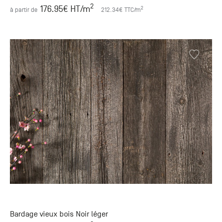
2
176.95
€ HT
/m
2
à partir de
212.34
€ TTC
/m
Bardage vieux bois Noir léger