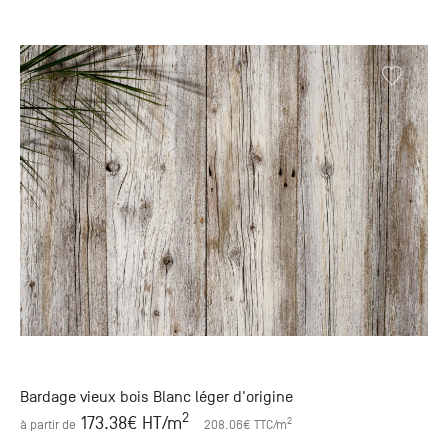
Bardage vieux bois Blanc léger d'origine
2
173.38
€ HT
/m
2
à partir de
208.06
€ TTC
/m