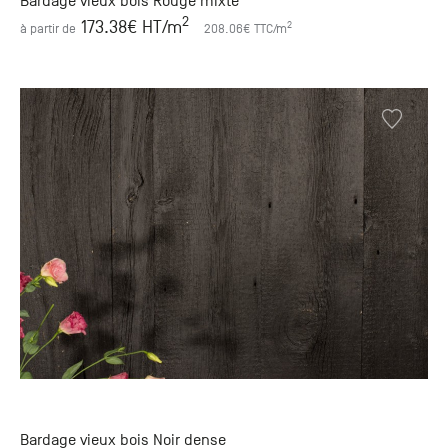
Bardage vieux bois Rouge mixte
2
173.38
€ HT
/m
2
à partir de
208.06
€ TTC
/m
Bardage vieux bois Noir dense