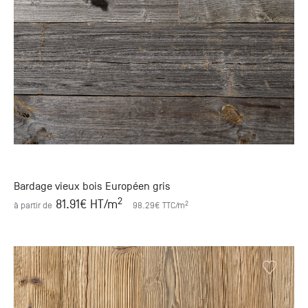
Bardage vieux bois Européen gris
2
81.91
€ HT
/m
2
à partir de
98.29
€ TTC
/m