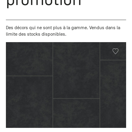
+33 (0)1
30 06 09
22
22, route
Des décors qui ne sont plus à la gamme. Vendus dans la
de
limite des stocks disponibles.
Mantes -
78240
Chambourcy