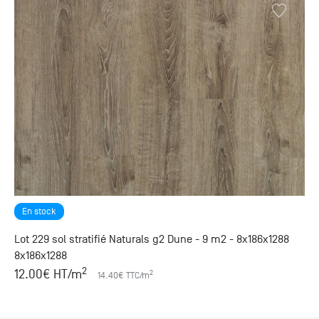
En stock
Lot 229 sol stratifié Naturals g2 Dune - 9 m2 - 8x186x1288
8x186x1288
2
12.00
€ HT
/m
2
14.40
€ TTC
/m