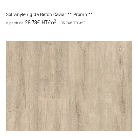
Sol vinyle rigide Béton Caviar ** Promo **
2
29.78
€ HT
/m
2
à partir de
35.74
€ TTC
/m