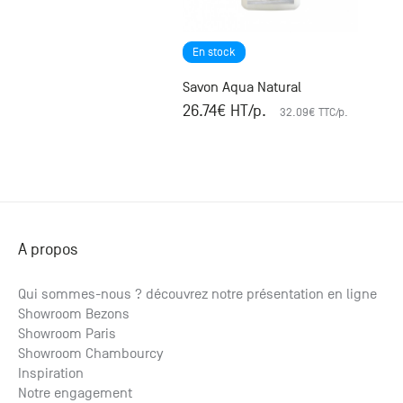
+33 (0)1
30 06 09
22
En stock
22, route
Savon Aqua Natural
de
Mantes -
26.74
€ HT
/p.
32.09
€ TTC
/p.
78240
Chambourcy
A propos
Qui sommes-nous ? découvrez notre présentation en ligne
Showroom Bezons
Showroom Paris
Showroom Chambourcy
Inspiration
Notre engagement