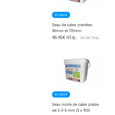
+33 (0)1
30 06 09
22
En stock
22, route
Seau de cales crantées
de
Mantes -
90mm et 170mm
78240
46.45
€ HT
/p.
55.74
€ TTC
/p.
Chambourcy
En stock
Seau mixte de cales plates
de 2-3-5 mm (3 x 100)