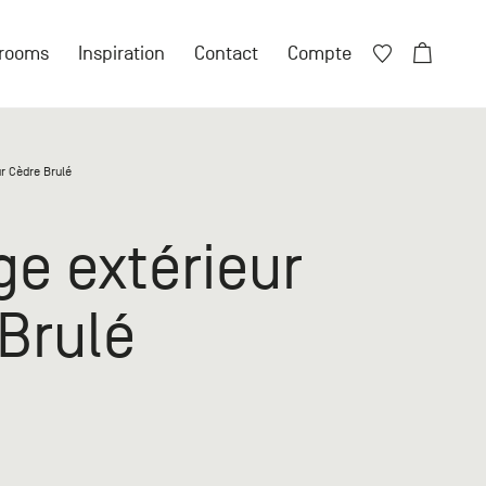
Fermer X
rooms
Inspiration
Contact
Compte
Fermer X
r Cèdre Brulé
ore de compte ?
e extérieur
 compte particulier
Brulé
n compte professionnel