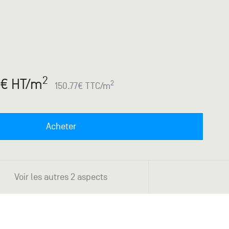
2
€ HT
/m
2
150.77
€ TTC
/m
Acheter
Voir les autres 2 aspects