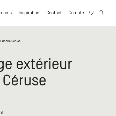
Fermer X
rooms
Inspiration
Contact
Compte
Fermer X
ur Chêne Céruse
ore de compte ?
e extérieur
 compte particulier
 Céruse
n compte professionnel
nt