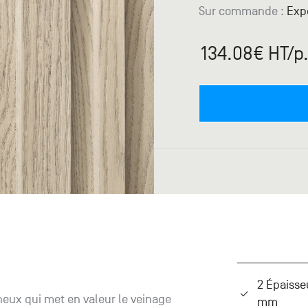
Sur commande
:
Expé
134.08
€ HT
/p
2 Épaisse
neux qui met en valeur le veinage
mm