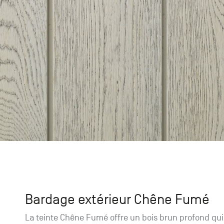
catalogue
Tables
95870 Bezons
Envie de recevoir des
catalogues papier ?
Promotions
Chambourcy
Du lundi au samedi
Accessoires
+33 (0)1 30 06 09 22
22, route de Mantes - 78240
Chambourcy
Bardage extérieur Chêne Fumé
La teinte Chêne Fumé offre un bois brun profond qui 