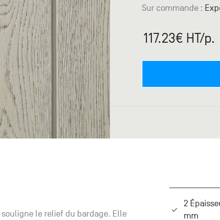
Sur commande
:
Expé
117.23
€ HT
/p.
2 Épaisse
souligne le relief du bardage. Elle
mm