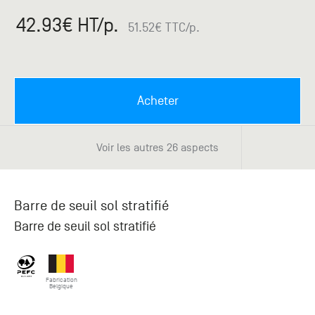
Paris
Créer un compte professionnel
savez ce
Accessoires
que vous
42.93
€ HT
/p.
51.52
€ TTC
/p.
recherchez
Pont de
?
Bezons
Du lundi
Demande
au
Acheter
samedi
de
+33 (0)1
catalogue
34 11 11 35
Envie de
Voir les autres 26 aspects
25, rue
recevoir
du
des
Salvador
catalogues
Allendé -
papier ?
Barre de seuil sol stratifié
95870
Bezons
Barre de seuil sol stratifié
Chambourcy
Du lundi
Fabrication
Belgique
au
samedi