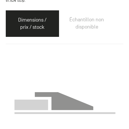
51.52
€ ttc
/p.
Échantillon non
Dimensions /
disponible
prix / stock