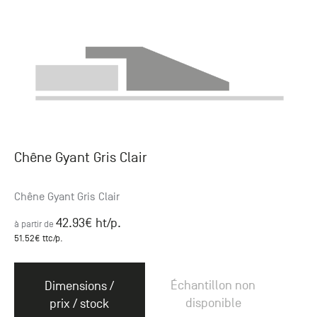
Chêne Gyant Gris Clair
Chêne Gyant Gris Clair
42.93
€ ht
/p.
à partir de
51.52
€ ttc
/p.
Échantillon non
Dimensions /
disponible
prix / stock