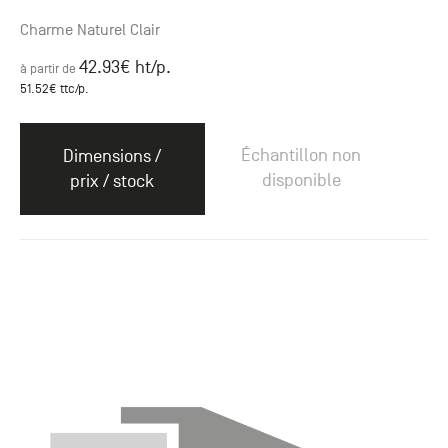
Charme Naturel Clair
42.93
€ ht
/p.
à partir de
51.52
€ ttc
/p.
Échantillon non
Dimensions /
disponible
prix / stock