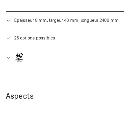
+33 (0)1
30 06 09
22
Épaisseur 8 mm, largeur 40 mm, longueur 2400 mm
22, route
de
Mantes -
26 options possibles
78240
Chambourcy
Aspects