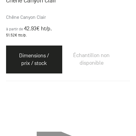
Chêne Canyon Clair
Chêne Canyon Clair
42.93
€ ht
/p.
à partir de
51.52
€ ttc
/p.
Échantillon non
Dimensions /
disponible
prix / stock