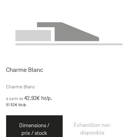
Charme Blanc
Charme Blanc
42.93
€ ht
/p.
à partir de
51.52
€ ttc
/p.
Échantillon non
Dimensions /
disponible
prix / stock