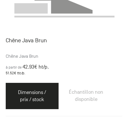
Chêne Java Brun
Chêne Java Brun
42.93
€ ht
/p.
à partir de
51.52
€ ttc
/p.
Échantillon non
Dimensions /
disponible
prix / stock