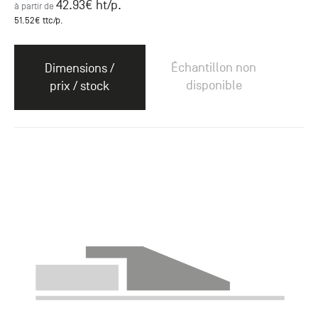
42.93
€ ht
/p.
à partir de
51.52
€ ttc
/p.
Échantillon non
Dimensions /
disponible
prix / stock