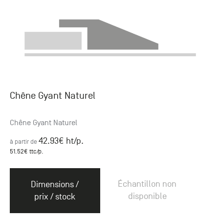
Chêne Gyant Naturel
Chêne Gyant Naturel
42.93
€ ht
/p.
à partir de
51.52
€ ttc
/p.
Échantillon non
Dimensions /
disponible
prix / stock