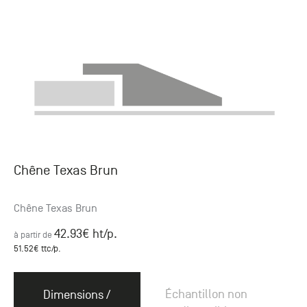
Chêne Texas Brun
Chêne Texas Brun
42.93
€ ht
/p.
à partir de
51.52
€ ttc
/p.
Échantillon non
Dimensions /