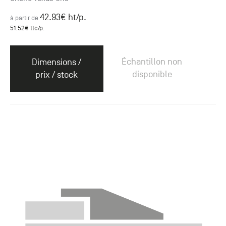
42.93
€ ht
/p.
à partir de
51.52
€ ttc
/p.
Échantillon non
Dimensions /
disponible
prix / stock