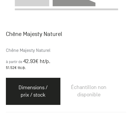
Chêne Majesty Naturel
Chêne Majesty Naturel
42.93
€ ht
/p.
à partir de
51.52
€ ttc
/p.
Échantillon non
Dimensions /
disponible
prix / stock