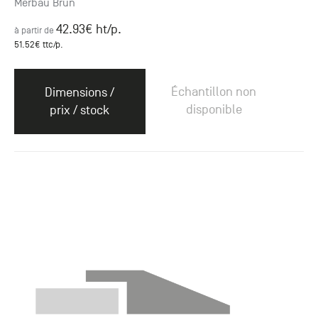
Merbau Brun
42.93
€ ht
/p.
à partir de
51.52
€ ttc
/p.
Échantillon non
Dimensions /
disponible
prix / stock