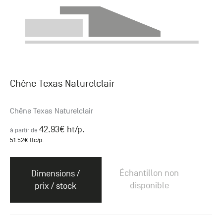
Chêne Texas Naturelclair
Chêne Texas Naturelclair
42.93
€ ht
/p.
à partir de
51.52
€ ttc
/p.
Échantillon non
Dimensions /
disponible
prix / stock