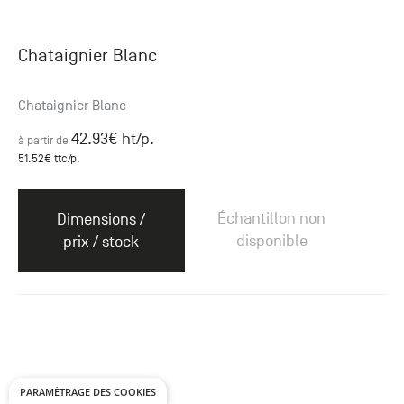
Chataignier Blanc
Chataignier Blanc
42.93
€ ht
/p.
à partir de
51.52
€ ttc
/p.
Échantillon non
Dimensions /
disponible
prix / stock
PARAMÉTRAGE DES COOKIES