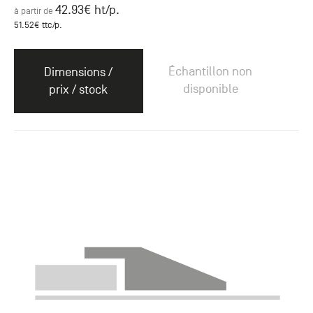
42.93
€ ht
/p.
à partir de
51.52
€ ttc
/p.
Échantillon non
Dimensions /
disponible
prix / stock