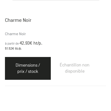
Charme Noir
Charme Noir
42.93
€ ht
/p.
à partir de
51.52
€ ttc
/p.
Échantillon non
Dimensions /
disponible
prix / stock