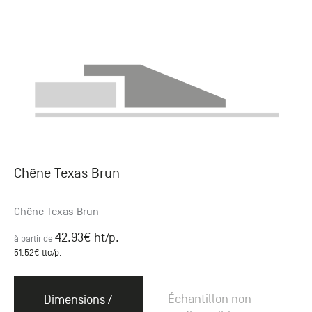
Chêne Texas Brun
Chêne Texas Brun
42.93
€ ht
/p.
à partir de
51.52
€ ttc
/p.
Échantillon non
Dimensions /