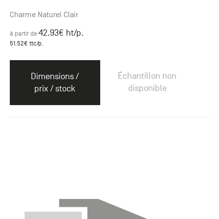
Charme Naturel Clair
42.93
€ ht
/p.
à partir de
51.52
€ ttc
/p.
Échantillon non
Dimensions /
disponible
prix / stock