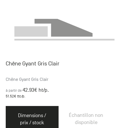
Chêne Gyant Gris Clair
Chêne Gyant Gris Clair
42.93
€ ht
/p.
à partir de
51.52
€ ttc
/p.
Échantillon non
Dimensions /
disponible
prix / stock