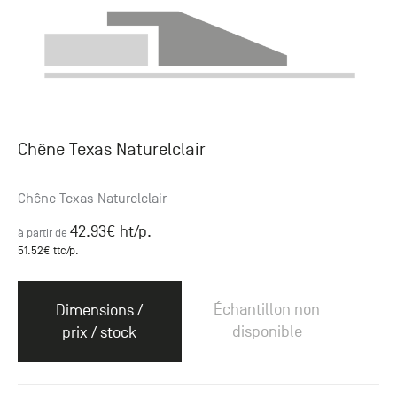
Chêne Texas Naturelclair
Chêne Texas Naturelclair
42.93
€ ht
/p.
à partir de
51.52
€ ttc
/p.
Échantillon non
Dimensions /
disponible
prix / stock