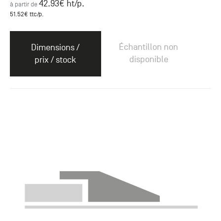
42.93
€ ht
/p.
à partir de
51.52
€ ttc
/p.
Échantillon non
Dimensions /
disponible
prix / stock