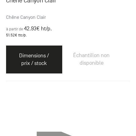
Chêne Canyon Clair
Chêne Canyon Clair
42.93
€ ht
/p.
à partir de
51.52
€ ttc
/p.
Échantillon non
Dimensions /
disponible
prix / stock