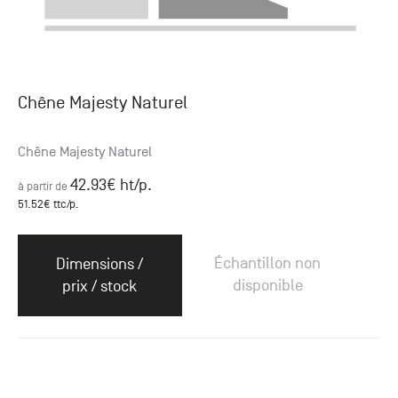
Chêne Majesty Naturel
Chêne Majesty Naturel
42.93
€ ht
/p.
à partir de
51.52
€ ttc
/p.
Échantillon non
Dimensions /
disponible
prix / stock