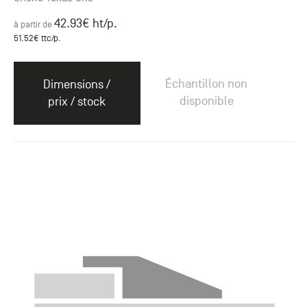
42.93
€ ht
/p.
à partir de
51.52
€ ttc
/p.
Échantillon non
Dimensions /
disponible
prix / stock