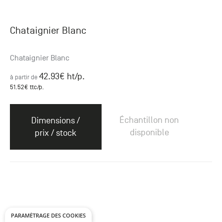
Chataignier Blanc
Chataignier Blanc
42.93
€ ht
/p.
à partir de
51.52
€ ttc
/p.
Échantillon non
Dimensions /
disponible
prix / stock
PARAMÉTRAGE DES COOKIES