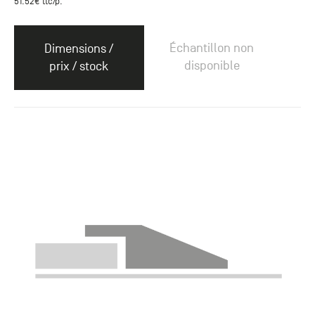
51.52
€ ttc
/p.
Échantillon non
Dimensions /
disponible
prix / stock