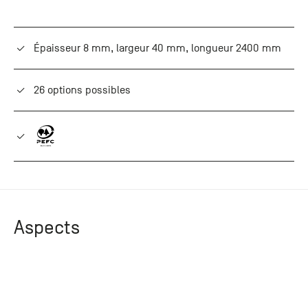
+33 (0)1
30 06 09
22
Épaisseur 8 mm, largeur 40 mm, longueur 2400 mm
22, route
de
Mantes -
26 options possibles
78240
Chambourcy
Aspects