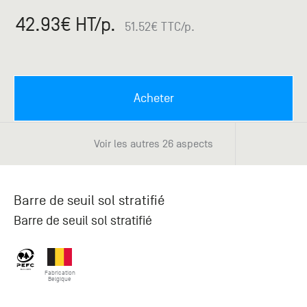
Paris
Créer un compte professionnel
savez ce
Accessoires
que vous
42.93
€ HT
/p.
51.52
€ TTC
/p.
recherchez
Pont de
?
Bezons
Du lundi
Demande
au
Acheter
samedi
de
+33 (0)1
catalogue
34 11 11 35
Envie de
Voir les autres 26 aspects
25, rue
recevoir
du
des
Salvador
catalogues
Allendé -
papier ?
Barre de seuil sol stratifié
95870
Bezons
Barre de seuil sol stratifié
Chambourcy
Du lundi
Fabrication
Belgique
au
samedi