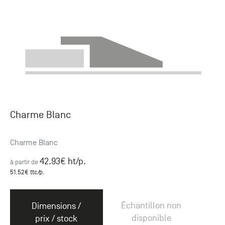
Charme Blanc
Charme Blanc
42.93
€ ht
/p.
à partir de
51.52
€ ttc
/p.
Échantillon non
Dimensions /
disponible
prix / stock