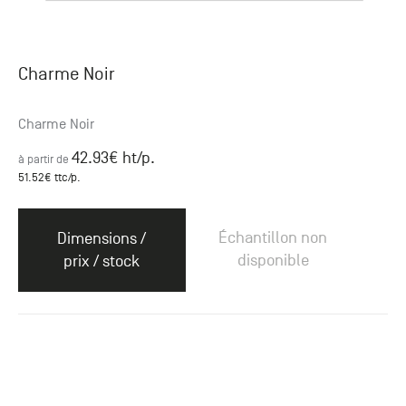
Charme Noir
Charme Noir
42.93
€ ht
/p.
à partir de
51.52
€ ttc
/p.
Échantillon non
Dimensions /
disponible
prix / stock