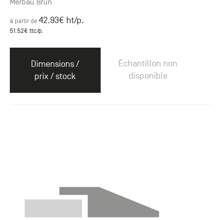
Merbau Brun
42.93
€ ht
/p.
à partir de
51.52
€ ttc
/p.
Échantillon non
Dimensions /
disponible
prix / stock