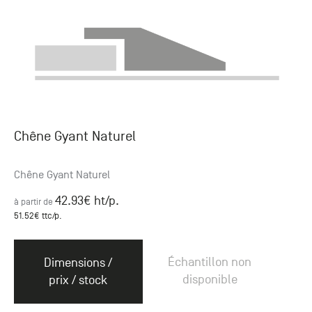
Chêne Gyant Naturel
Chêne Gyant Naturel
42.93
€ ht
/p.
à partir de
51.52
€ ttc
/p.
Échantillon non
Dimensions /
disponible
prix / stock