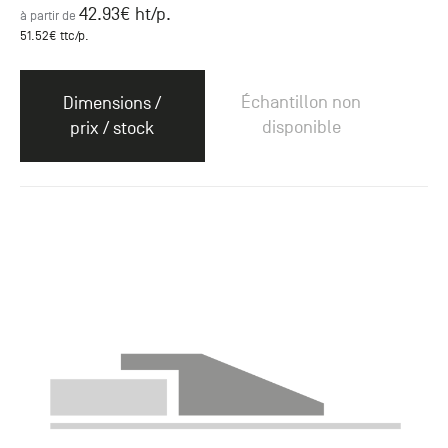
42.93
€ ht
/p.
à partir de
51.52
€ ttc
/p.
Échantillon non
Dimensions /
disponible
prix / stock