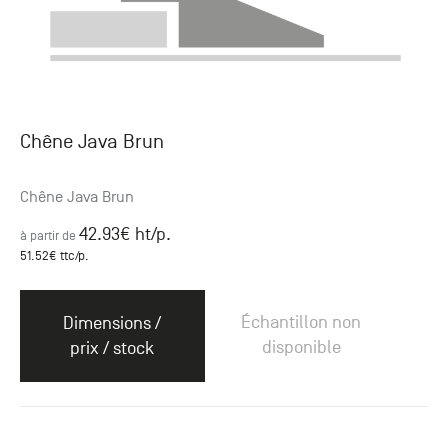
Chêne Java Brun
Chêne Java Brun
42.93
€ ht
/p.
à partir de
51.52
€ ttc
/p.
Échantillon non
Dimensions /
disponible
prix / stock