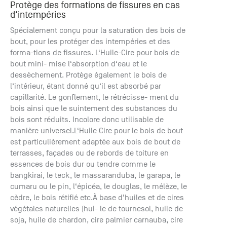
Protège des formations de fissures en cas
+33 (0)1
d‘intempéries
30 06 09
22
Spécialement conçu pour la saturation des bois de
22, route
bout, pour les protéger des intempéries et des
de
forma-tions de fissures. L‘Huile-Cire pour bois de
Mantes -
bout mini- mise l‘absorption d‘eau et le
78240
dessèchement. Protège également le bois de
Chambourcy
l‘intérieur, étant donné qu‘il est absorbé par
capillarité. Le gonflement, le rétrécisse- ment du
bois ainsi que le suintement des substances du
bois sont réduits. Incolore donc utilisable de
manière universel.L‘Huile Cire pour le bois de bout
est particulièrement adaptée aux bois de bout de
terrasses, façades ou de rebords de toiture en
essences de bois dur ou tendre comme le
bangkirai, le teck, le massaranduba, le garapa, le
cumaru ou le pin, l‘épicéa, le douglas, le mélèze, le
cèdre, le bois rétifié etc.À base d’huiles et de cires
végétales naturelles (hui- le de tournesol, huile de
soja, huile de chardon, cire palmier carnauba, cire