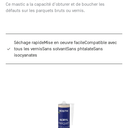
+33 (0)1
Ce mastic a la capacité d'obturer et de boucher les
30 06 09
défauts sur les parquets bruts ou vernis.
22
22, route
de
Mantes -
78240
Séchage rapideMise en oeuvre facileCompatible avec
Chambourcy
tous les vernisSans solvantSans phtalateSans
isocyanates