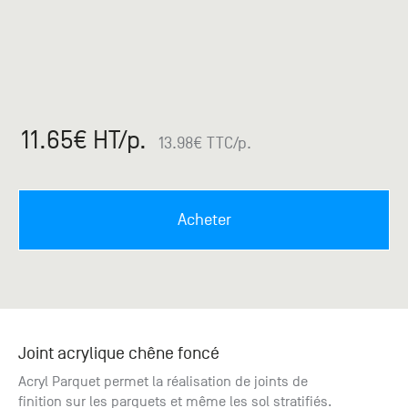
Paris
Créer un compte professionnel
savez ce
Accessoires
que vous
recherchez
Pont de
?
Bezons
Du lundi
Demande
au
11.65
€ HT
/p.
samedi
de
13.98
€ TTC
/p.
+33 (0)1
catalogue
34 11 11 35
Envie de
25, rue
recevoir
du
des
Acheter
Salvador
catalogues
Allendé -
papier ?
95870
Bezons
Chambourcy
Joint acrylique chêne foncé
Du lundi
Acryl Parquet permet la réalisation de joints de
au
samedi
finition sur les parquets et même les sol stratifiés.