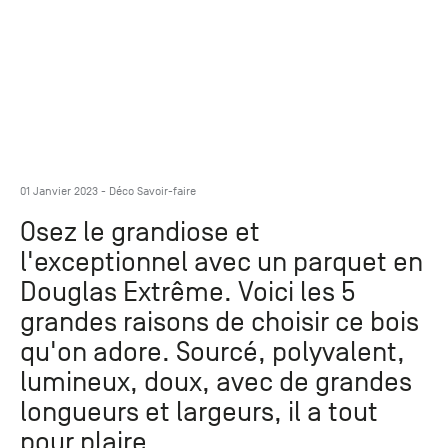
Paris
Créer un compte professionnel
savez ce
Accessoires
que vous
recherchez
Pont de
?
Bezons
Du lundi
Demande
au
samedi
de
+33 (0)1
catalogue
34 11 11 35
01 Janvier 2023 -
Déco
Savoir-faire
Envie de
25, rue
recevoir
Osez le grandiose et
du
des
Salvador
l'exceptionnel avec un parquet en
catalogues
Allendé -
papier ?
Douglas Extrême. Voici les 5
95870
grandes raisons de choisir ce bois
Bezons
qu'on adore. Sourcé, polyvalent,
Chambourcy
lumineux, doux, avec de grandes
Du lundi
longueurs et largeurs, il a tout
au
pour plaire.
samedi