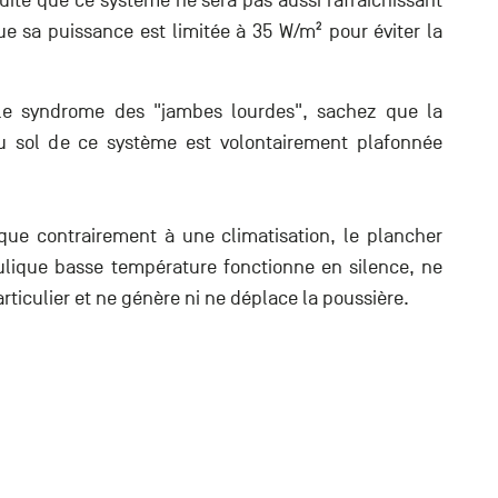
suite que ce système ne sera pas aussi rafraîchissant
ue sa puissance est limitée à 35 W/m² pour éviter la
 le syndrome des "jambes lourdes", sachez que la
u sol de ce système est volontairement plafonnée
que contrairement à une climatisation, le plancher
ulique basse température fonctionne en silence, ne
rticulier et ne génère ni ne déplace la poussière.