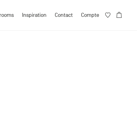
Fermer X
rooms
Inspiration
Contact
Compte
Fermer X
ore de compte ?
 compte particulier
n compte professionnel