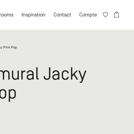
Fermer X
rooms
Inspiration
Contact
Compte
Fermer X
ky Pink Pop
ore de compte ?
mural Jacky
 compte particulier
Pop
n compte professionnel