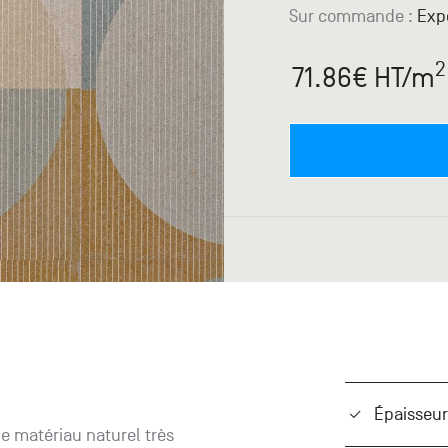
Sur commande
:
Expé
2
71.86
€ HT
/m
Épaisseu
le matériau naturel très