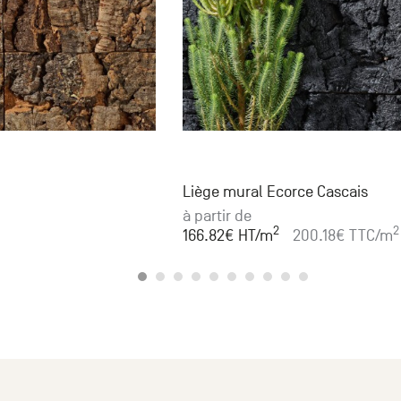
Liège mural Ecorce Cascais
à partir de
2
2
166.82
€ HT
/m
200.18
€ TTC
/m