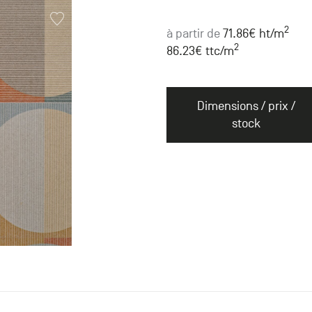
2
à partir de
71.86
€ ht
/m
2
86.23
€ ttc
/m
Dimensions / prix /
stock