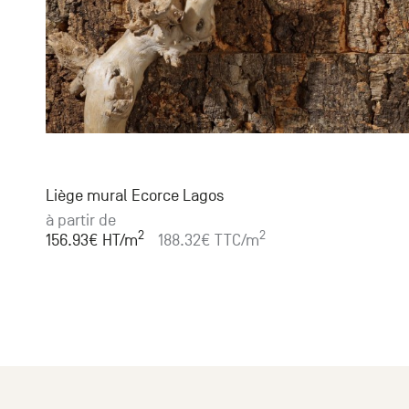
Liège mural Ecorce Lagos
à partir de
2
2
156.93
€ HT
/m
188.32
€ TTC
/m