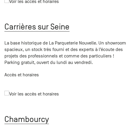
+33 (0)1
30 06 09
22
22, route
Carrières sur Seine
de
Mantes -
78240
La base historique de La Parqueterie Nouvelle. Un showroom
Chambourcy
spacieux, un stock très fourni et des experts à l’écoute des
projets des professionnels et comme des particuliers !
Parking gratuit, ouvert du lundi au vendredi.
Accès et horaires
Chambourcy