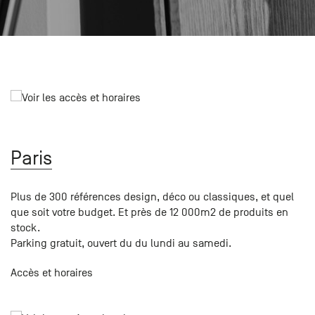
Paris
Créer un compte professionnel
savez ce
Accessoires
que vous
recherchez
Pont de
?
Bezons
Du lundi
Demande
au
samedi
de
+33 (0)1
catalogue
34 11 11 35
Envie de
25, rue
Paris
recevoir
du
des
Salvador
catalogues
Allendé -
Plus de 300 références design, déco ou classiques, et quel
papier ?
95870
que soit votre budget. Et près de 12 000m2 de produits en
Bezons
stock.
Parking gratuit, ouvert du du lundi au samedi.
Chambourcy
Accès et horaires
Du lundi
au
samedi