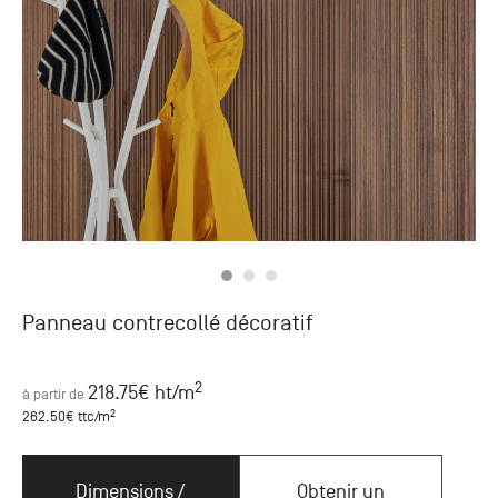
Panneau contrecollé décoratif
2
218.75
€ ht
/m
à partir de
2
262.50
€ ttc
/m
Dimensions /
Obtenir un