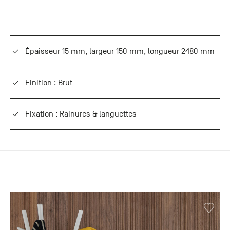
+33 (0)1
30 06 09
22
22, route
de
Épaisseur 15 mm, largeur 150 mm, longueur 2480 mm
Mantes -
78240
Chambourcy
Finition : Brut
Fixation : Rainures & languettes