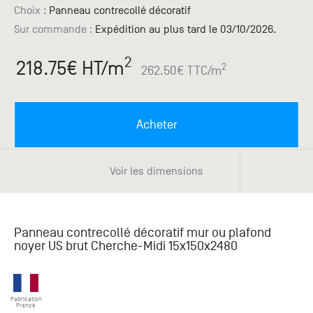
Paris
Créer un compte professionnel
savez ce
Accessoires
Choix :
Panneau contrecollé décoratif
que vous
Sur commande
:
Expédition au plus tard le 03/10/2026.
recherchez
Pont de
?
Bezons
2
218.75
€ HT
/m
2
262.50
€ TTC
/m
Du lundi
Demande
au
samedi
de
+33 (0)1
catalogue
Acheter
34 11 11 35
Envie de
25, rue
recevoir
du
des
Voir les dimensions
Salvador
catalogues
Allendé -
papier ?
95870
Bezons
Panneau contrecollé décoratif mur ou plafond
noyer US brut Cherche-Midi 15x150x2480
Chambourcy
Du lundi
au
Fabrication
France
samedi