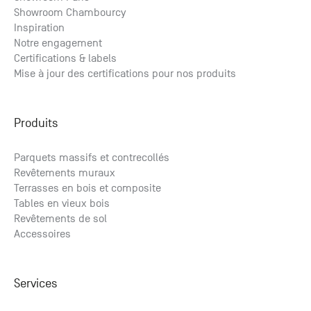
à partir de
2
Showroom Chambourcy
218.75
€ HT
/m
2
262.50
€ TTC
/m
Inspiration
Notre engagement
Certifications & labels
Mise à jour des certifications pour nos produits
Produits
Parquets massifs et contrecollés
Revêtements muraux
Terrasses en bois et composite
Tables en vieux bois
Revêtements de sol
Accessoires
Services