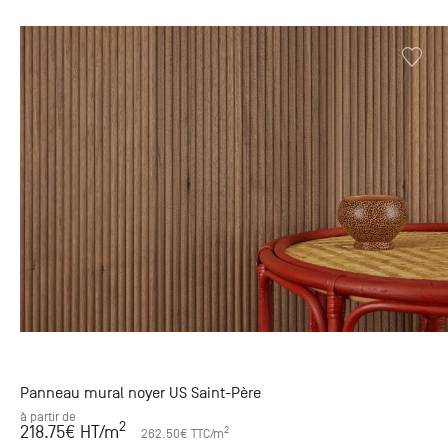
Panneau mural noyer US Saint-Père
à partir de
2
218.75
€ HT
/m
2
262.50
€ TTC
/m