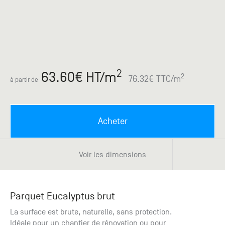
Paris
Créer un compte professionnel
savez ce
Accessoires
que vous
recherchez
Pont de
?
Bezons
Du lundi
Demande
au
2
63.60
€ HT
/m
samedi
de
2
76.32
€ TTC
/m
à partir de
+33 (0)1
catalogue
34 11 11 35
Envie de
25, rue
recevoir
du
des
Acheter
Salvador
catalogues
Allendé -
papier ?
95870
Voir les dimensions
Bezons
Chambourcy
Parquet Eucalyptus brut
Du lundi
au
La surface est brute, naturelle, sans protection.
samedi
Idéale pour un chantier de rénovation ou pour