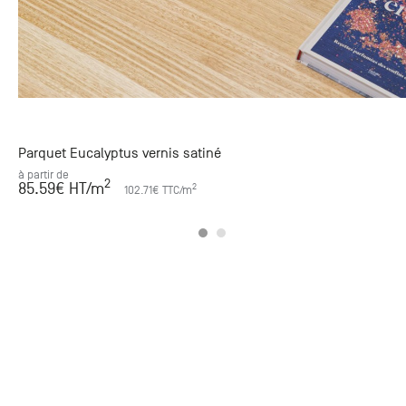
Parquet Eucalyptus vernis satiné
à partir de
2
85.59
€ HT
/m
2
102.71
€ TTC
/m