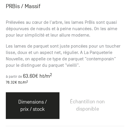
PRBis
/ Massif
Prélevées au cœur de l'arbre, les lames PrBis sont quasi
dépourvues de nœuds et à peine nuancées. On les aime
pour leur simplicité et leur allure moderne.
Les lames de parquet sont juste poncées pour un toucher
lisse, doux et un aspect net, régulier. A La Parqueterie
Nouvelle, on appelle ce type de parquet "contemporain"
pour le distinguer du parquet "vieilli".
2
63.60
€ ht
/m
à partir de
2
76.32
€ ttc
/m
Échantillon non
Dimensions /
disponible
prix / stock