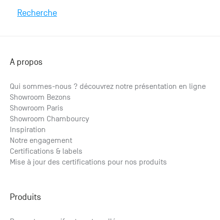
Recherche
A propos
Qui sommes-nous ? découvrez notre présentation en ligne
Showroom Bezons
Parquet Eucalyptus huilé
Showroom Paris
à partir de
2
Showroom Chambourcy
85.59
€ HT
/m
2
102.71
€ TTC
/m
Inspiration
Notre engagement
Certifications & labels
Mise à jour des certifications pour nos produits
Produits