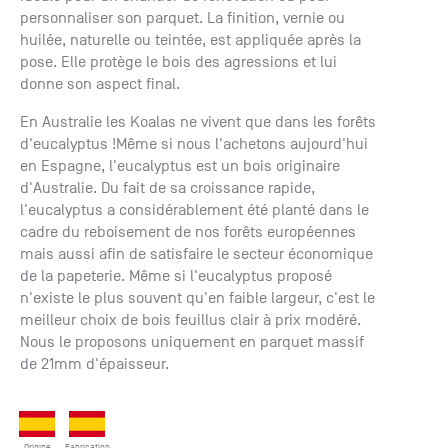
+33 (0)1
personnaliser son parquet. La finition, vernie ou
30 06 09
huilée, naturelle ou teintée, est appliquée après la
22
pose. Elle protège le bois des agressions et lui
22, route
donne son aspect final.
de
Mantes -
En Australie les Koalas ne vivent que dans les forêts
78240
d'eucalyptus !Même si nous l'achetons aujourd'hui
Chambourcy
en Espagne, l'eucalyptus est un bois originaire
d'Australie. Du fait de sa croissance rapide,
l'eucalyptus a considérablement été planté dans le
cadre du reboisement de nos forêts européennes
mais aussi afin de satisfaire le secteur économique
de la papeterie. Même si l'eucalyptus proposé
n'existe le plus souvent qu'en faible largeur, c'est le
meilleur choix de bois feuillus clair à prix modéré.
Nous le proposons uniquement en parquet massif
de 21mm d'épaisseur.
Origine
Fabrication