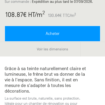
Paris
Créer un compte professionnel
savez ce
Sur commande
:
Expédition au plus tard le 07/09/2026.
Accessoires
que vous
recherchez
2
108.87
€ HT
/m
Pont de
2
130.64
€ TTC
/m
?
Bezons
Du lundi
Demande
au
Acheter
samedi
de
+33 (0)1
catalogue
34 11 11 35
Envie de
Voir les dimensions
25, rue
recevoir
du
des
Salvador
catalogues
Allendé -
papier ?
Grâce à sa teinte naturellement claire et
95870
lumineuse, le frêne brut va donner de la
Bezons
vie à l'espace. Sans finition, il est en
mesure de s'adapter à toutes les
Chambourcy
décorations.
Du lundi
au
La surface est brute, naturelle, sans protection.
samedi
Idéale pour un chantier de rénovation ou pour