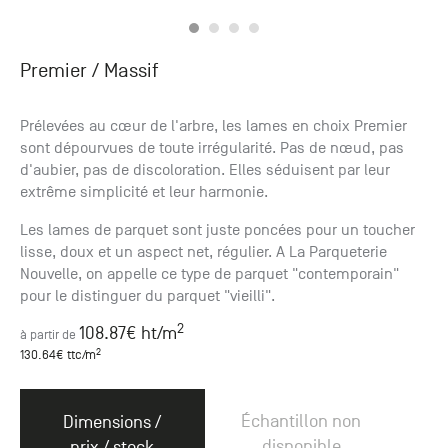
Premier
/ Massif
Prélevées au cœur de l'arbre, les lames en choix Premier
sont dépourvues de toute irrégularité. Pas de nœud, pas
d'aubier, pas de discoloration. Elles séduisent par leur
extrême simplicité et leur harmonie.
Les lames de parquet sont juste poncées pour un toucher
lisse, doux et un aspect net, régulier. A La Parqueterie
Nouvelle, on appelle ce type de parquet "contemporain"
pour le distinguer du parquet "vieilli".
2
108.87
€ ht
/m
à partir de
2
130.64
€ ttc
/m
Échantillon non
Dimensions /
disponible
prix / stock