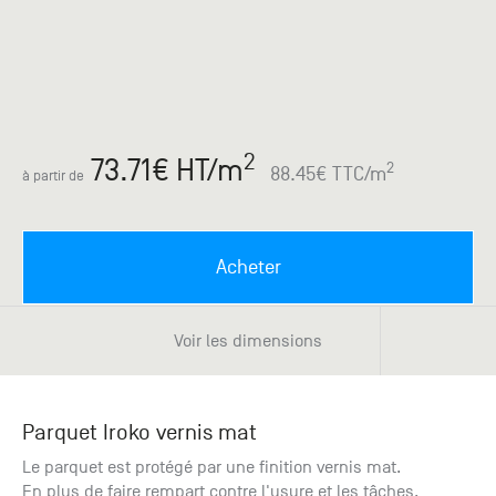
Paris
Créer un compte professionnel
savez ce
Accessoires
que vous
recherchez
Pont de
?
Bezons
Du lundi
Demande
au
2
73.71
€ HT
/m
samedi
de
2
88.45
€ TTC
/m
à partir de
+33 (0)1
catalogue
34 11 11 35
Envie de
25, rue
recevoir
du
des
Acheter
Salvador
catalogues
Allendé -
papier ?
95870
Voir les dimensions
Bezons
Chambourcy
Parquet Iroko vernis mat
Du lundi
au
Le parquet est protégé par une finition vernis mat.
samedi
En plus de faire rempart contre l'usure et les tâches,