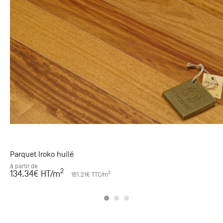
Parquet Iroko huilé
à partir de
2
134.34
€ HT
/m
2
161.21
€ TTC
/m