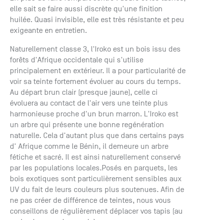
+33 (0)1
elle sait se faire aussi discrète qu'une finition
30 06 09
huilée. Quasi invisible, elle est très résistante et peu
22
exigeante en entretien.
22, route
de
Naturellement classe 3, l'Iroko est un bois issu des
Mantes -
forêts d'Afrique occidentale qui s'utilise
78240
principalement en extérieur. Il a pour particularité de
Chambourcy
voir sa teinte fortement évoluer au cours du temps.
Au départ brun clair (presque jaune), celle ci
évoluera au contact de l'air vers une teinte plus
harmonieuse proche d'un brun marron. L'Iroko est
un arbre qui présente une bonne regénération
naturelle. Cela d'autant plus que dans certains pays
d' Afrique comme le Bénin, il demeure un arbre
fétiche et sacré. Il est ainsi naturellement conservé
par les populations locales.Posés en parquets, les
bois exotiques sont particulièrement sensibles aux
UV du fait de leurs couleurs plus soutenues. Afin de
ne pas créer de différence de teintes, nous vous
conseillons de régulièrement déplacer vos tapis (au