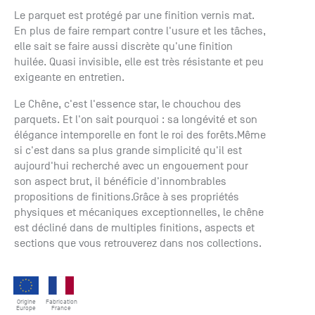
+33 (0)1
Le parquet est protégé par une finition vernis mat.
30 06 09
En plus de faire rempart contre l'usure et les tâches,
22
elle sait se faire aussi discrète qu'une finition
22, route
huilée. Quasi invisible, elle est très résistante et peu
de
exigeante en entretien.
Mantes -
78240
Le Chêne, c'est l'essence star, le chouchou des
Chambourcy
parquets. Et l'on sait pourquoi : sa longévité et son
élégance intemporelle en font le roi des forêts.Même
si c'est dans sa plus grande simplicité qu'il est
aujourd'hui recherché avec un engouement pour
son aspect brut, il bénéficie d'innombrables
propositions de finitions.Grâce à ses propriétés
physiques et mécaniques exceptionnelles, le chêne
est décliné dans de multiples finitions, aspects et
sections que vous retrouverez dans nos collections.
Origine
Fabrication
Europe
France