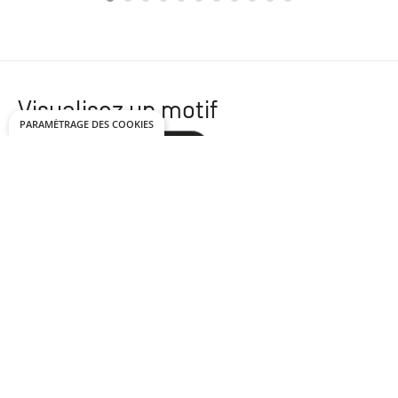
Visualisez un motif
PARAMÉTRAGE DES COOKIES
Lame droite
Point de Hongrie
Bâton rompu