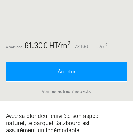
Paris
Créer un compte professionnel
savez ce
Accessoires
que vous
recherchez
Pont de
?
Bezons
Du lundi
Demande
au
2
61.30
€ HT
/m
samedi
de
2
73.56
€ TTC
/m
à partir de
+33 (0)1
catalogue
34 11 11 35
Envie de
25, rue
recevoir
du
des
Acheter
Salvador
catalogues
Allendé -
papier ?
95870
Voir les autres 7 aspects
Bezons
Chambourcy
Avec sa blondeur cuivrée, son aspect
Du lundi
naturel, le parquet Salzbourg est
au
assurément un indémodable.
samedi