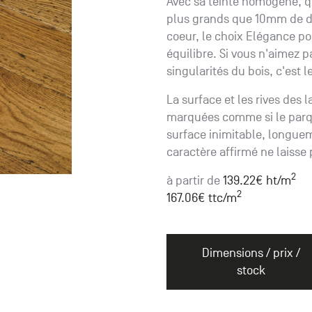
Avec sa teinte homogène, qu
plus grands que 10mm de di
coeur, le choix Elégance po
équilibre. Si vous n'aimez p
singularités du bois, c'est l
La surface et les rives des
marquées comme si le parqu
surface inimitable, longueme
caractère affirmé ne laisse 
2
à partir de
139.22
€ ht
/m
2
167.06
€ ttc
/m
Dimensions / prix /
stock