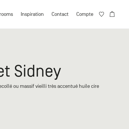
Fermer X
rooms
Inspiration
Contact
Compte
Fermer X
ore de compte ?
t Sidney
 compte particulier
ollé ou massif vieilli très accentué huile cire
n compte professionnel