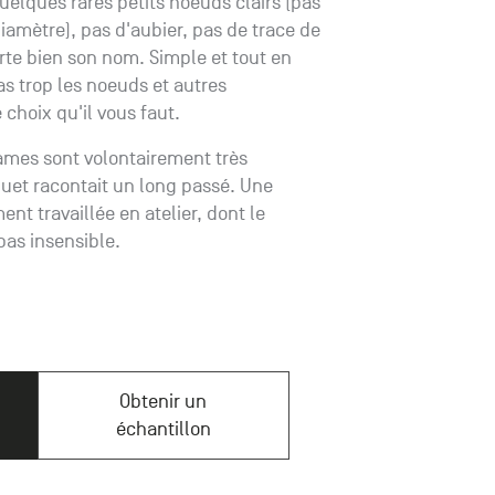
elques rares petits noeuds clairs (pas
amètre), pas d'aubier, pas de trace de
rte bien son nom. Simple et tout en
as trop les noeuds et autres
e choix qu'il vous faut.
 lames sont volontairement très
et racontait un long passé. Une
nt travaillée en atelier, dont le
pas insensible.
Obtenir un
échantillon