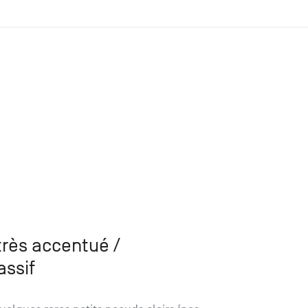
 très accentué
/
assif