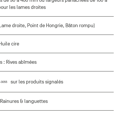
rs de 90 à 460 mm ou largeurs panachées de 160 à
ur les lames droites
(Lame droite, Point de Hongrie, Bâton rompu)
 Huile cire
s : Rives abîmées
sur les produits signalés
: Rainures & languettes