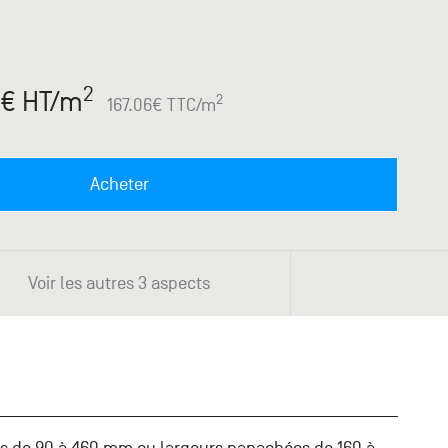
2
€ HT
/m
2
167.06
€ TTC
/m
Acheter
Voir les autres 3 aspects