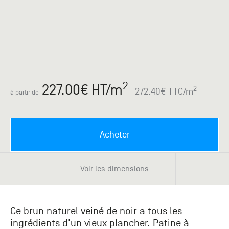
Paris
Créer un compte professionnel
savez ce
Accessoires
que vous
recherchez
Pont de
?
Bezons
Du lundi
Demande
au
samedi
de
2
227.00
€ HT
/m
+33 (0)1
catalogue
2
272.40
€ TTC
/m
à partir de
34 11 11 35
Envie de
25, rue
recevoir
du
des
Salvador
catalogues
Acheter
Allendé -
papier ?
95870
Bezons
Voir les dimensions
Chambourcy
Du lundi
Ce brun naturel veiné de noir a tous les
au
ingrédients d'un vieux plancher. Patine à
samedi