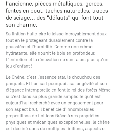
l'ancienne, pièces métalliques, gerces,
+33 (0)1
30 06 09
fentes en bout, tâches naturelles, traces
22
de sciage... des "défauts" qui font tout
22, route
son charme.
de
Sa finition huile-cire le laisse incroyablement doux
Mantes -
tout en le protégeant durablement contre la
78240
poussière et l'humidité. Comme une crème
Chambourcy
hydratante, elle nourrit le bois en profondeur.
L'entretien et la rénovation ne sont alors plus qu'un
jeu d'enfant !
Le Chêne, c'est l'essence star, le chouchou des
parquets. Et l'on sait pourquoi : sa longévité et son
élégance intemporelle en font le roi des forêts.Même
si c'est dans sa plus grande simplicité qu'il est
aujourd'hui recherché avec un engouement pour
son aspect brut, il bénéficie d'innombrables
propositions de finitions.Grâce à ses propriétés
physiques et mécaniques exceptionnelles, le chêne
est décliné dans de multiples finitions, aspects et