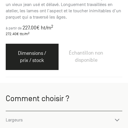
un vieux jean usé et délavé. Longuement travaillées en
atelier, les lames ont l'aspect et le toucher inimitables d'un
parquet qui a traversé les âges.
2
227.00
€ ht
/m
à partir de
2
272.40
€ ttc
/m
Échantillon non
Dimensions /
disponible
prix / stock
Comment choisir ?
Largeurs