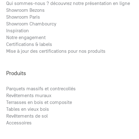
Qui sommes-nous ? découvrez notre présentation en ligne
Showroom Bezons
Parquet Gérone
Showroom Paris
à partir de
2
Showroom Chambourcy
133.82
€ HT
/m
2
160.58
€ TTC
/m
Inspiration
Notre engagement
Certifications & labels
Mise à jour des certifications pour nos produits
Produits
Parquets massifs et contrecollés
Revêtements muraux
Terrasses en bois et composite
Tables en vieux bois
Revêtements de sol
Accessoires