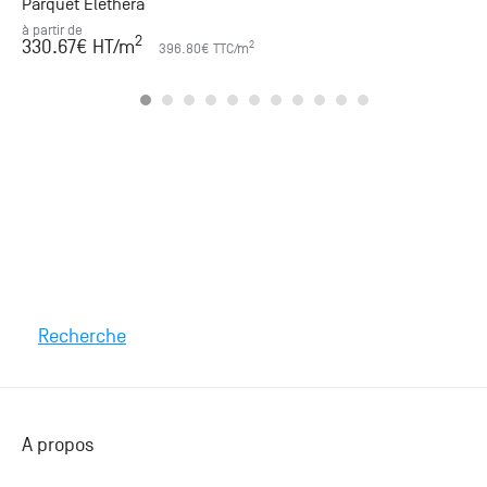
Parquet Elethera
à partir de
2
330.67
€ HT
/m
2
396.80
€ TTC
/m
Recherche
A propos