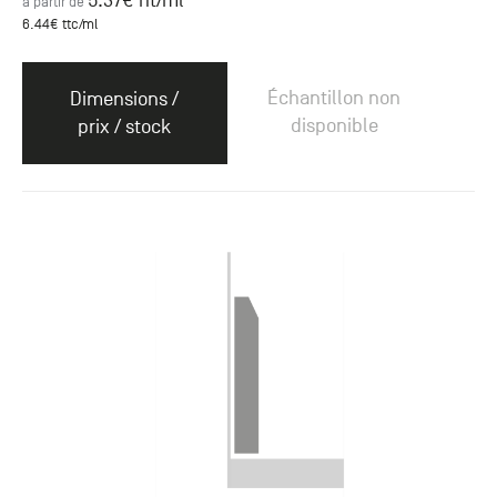
5.37
€ ht
/ml
à partir de
6.44
€ ttc
/ml
Échantillon non
Dimensions /
disponible
prix / stock