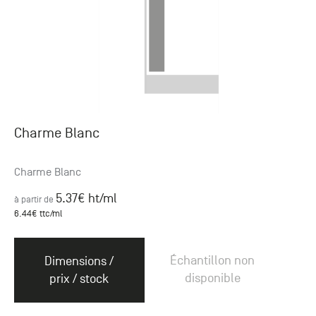
Charme Blanc
Charme Blanc
5.37
€ ht
/ml
à partir de
6.44
€ ttc
/ml
Échantillon non
Dimensions /
disponible
prix / stock