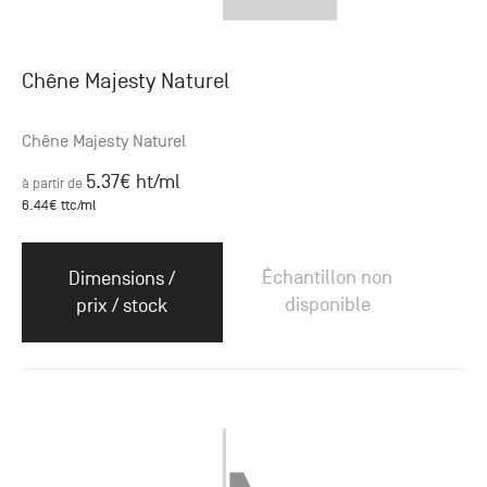
Chêne Majesty Naturel
Chêne Majesty Naturel
5.37
€ ht
/ml
à partir de
6.44
€ ttc
/ml
Échantillon non
Dimensions /
disponible
prix / stock