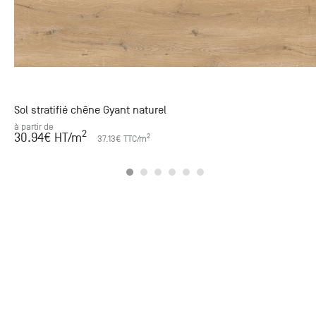
Sol stratifié chêne Gyant naturel
à partir de
2
30.94
€ HT
/m
2
37.13
€ TTC
/m