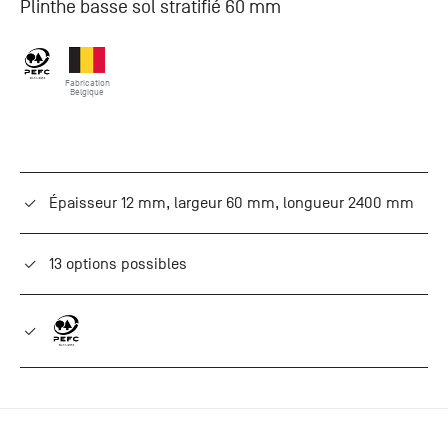
Plinthe basse sol stratifié 60 mm
+33 (0)1
30 06 09
22
22, route
Fabrication
Belgique
de
Mantes -
78240
Chambourcy
Épaisseur 12 mm, largeur 60 mm, longueur 2400 mm
13 options possibles