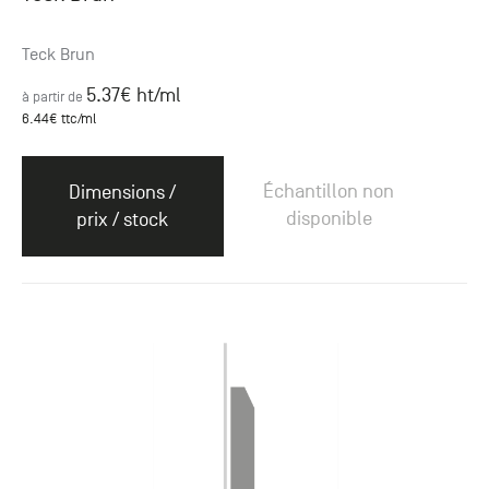
Teck Brun
5.37
€ ht
/ml
à partir de
6.44
€ ttc
/ml
Échantillon non
Dimensions /
disponible
prix / stock