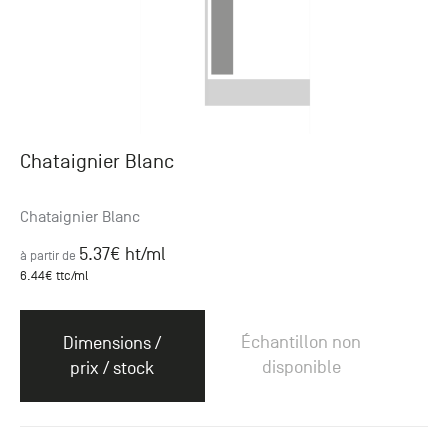
Chataignier Blanc
Chataignier Blanc
5.37
€ ht
/ml
à partir de
6.44
€ ttc
/ml
Échantillon non
Dimensions /
disponible
prix / stock