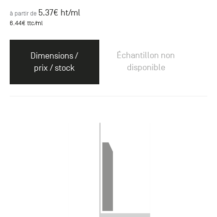
5.37
€ ht
/ml
à partir de
6.44
€ ttc
/ml
Échantillon non
Dimensions /
disponible
prix / stock