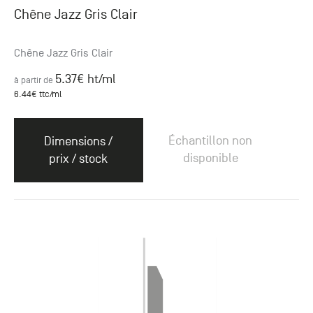
Chêne Jazz Gris Clair
Chêne Jazz Gris Clair
5.37
€ ht
/ml
à partir de
6.44
€ ttc
/ml
Échantillon non
Dimensions /
disponible
prix / stock