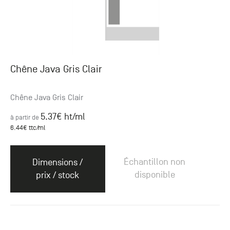
Chêne Java Gris Clair
Chêne Java Gris Clair
5.37
€ ht
/ml
à partir de
6.44
€ ttc
/ml
Échantillon non
Dimensions /
disponible
prix / stock