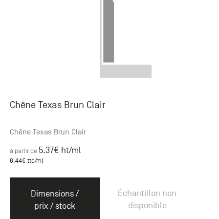
Chêne Texas Brun Clair
Chêne Texas Brun Clair
5.37
€ ht
/ml
à partir de
6.44
€ ttc
/ml
Échantillon non
Dimensions /
disponible
prix / stock