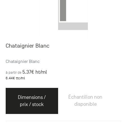
Chataignier Blanc
Chataignier Blanc
5.37
€ ht
/ml
à partir de
6.44
€ ttc
/ml
Échantillon non
Dimensions /
disponible
prix / stock