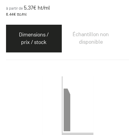
5.37
€ ht
/ml
à partir de
6.44
€ ttc
/ml
Échantillon non
Dimensions /
disponible
prix / stock