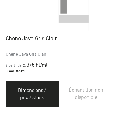
Chêne Java Gris Clair
Chêne Java Gris Clair
5.37
€ ht
/ml
à partir de
6.44
€ ttc
/ml
Échantillon non
Dimensions /
disponible
prix / stock