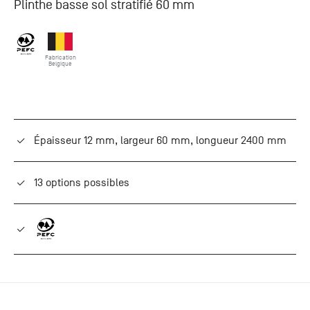
Plinthe basse sol stratifié 60 mm
+33 (0)1
30 06 09
22
22, route
Fabrication
Belgique
de
Mantes -
78240
Chambourcy
Épaisseur 12 mm, largeur 60 mm, longueur 2400 mm
13 options possibles