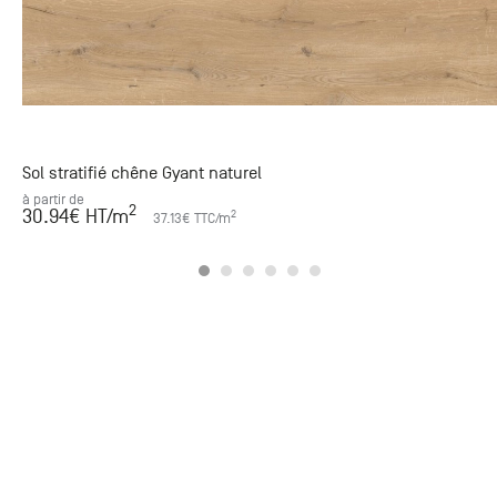
Sol stratifié chêne Gyant naturel
à partir de
2
30.94
€ HT
/m
2
37.13
€ TTC
/m