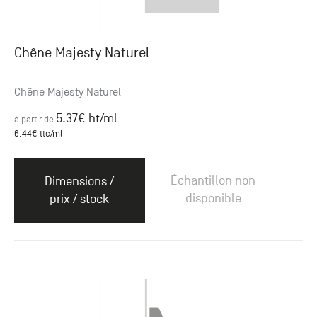
Chêne Majesty Naturel
Chêne Majesty Naturel
5.37
€ ht
/ml
à partir de
6.44
€ ttc
/ml
Échantillon non
Dimensions /
disponible
prix / stock