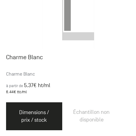
Charme Blanc
Charme Blanc
5.37
€ ht
/ml
à partir de
6.44
€ ttc
/ml
Échantillon non
Dimensions /
disponible
prix / stock