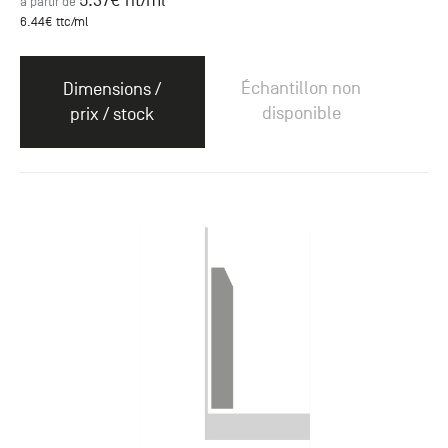
5.37
€ ht
/ml
à partir de
6.44
€ ttc
/ml
Échantillon non
Dimensions /
disponible
prix / stock