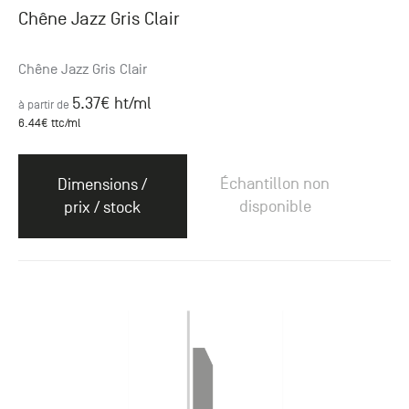
Chêne Jazz Gris Clair
Chêne Jazz Gris Clair
5.37
€ ht
/ml
à partir de
6.44
€ ttc
/ml
Échantillon non
Dimensions /
disponible
prix / stock