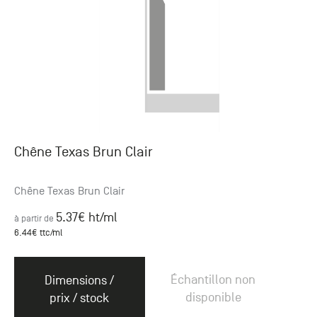
Chêne Texas Brun Clair
Chêne Texas Brun Clair
5.37
€ ht
/ml
à partir de
6.44
€ ttc
/ml
Échantillon non
Dimensions /
disponible
prix / stock