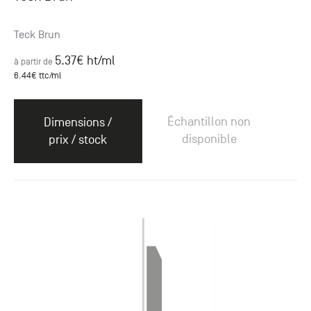
Teck Brun
5.37
€ ht
/ml
à partir de
6.44
€ ttc
/ml
Échantillon non
Dimensions /
disponible
prix / stock