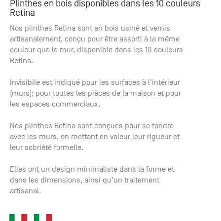
Plinthes en bois disponibles dans les 10 couleurs
+33 (0)1
Retina
30 06 09
22
Nos plinthes Retina sont en bois usiné et vernis
22, route
artisanalement, conçu pour être assorti à la même
de
couleur que le mur, disponible dans les 10 couleurs
Mantes -
Retina.
78240
Chambourcy
Invisibile est indiqué pour les surfaces à l’intérieur
(murs); pour toutes les pièces de la maison et pour
les espaces commerciaux.
Nos plinthes Retina sont conçues pour se fondre
avec les murs, en mettant en valeur leur rigueur et
leur sobriété formelle.
Elles ont un design minimaliste dans la forme et
dans les dimensions, ainsi qu’un traitement
artisanal.