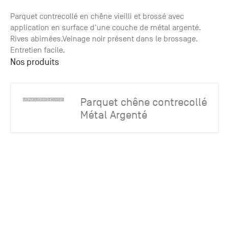
Paris
Créer un compte professionnel
savez ce
Accessoires
que vous
Parquet contrecollé en chêne vieilli et brossé avec
recherchez
application en surface d'une couche de métal argenté.
Pont de
?
Rives abimées.Veinage noir présent dans le brossage.
Bezons
Entretien facile.
Du lundi
Nos produits
Demande
au
samedi
de
+33 (0)1
catalogue
34 11 11 35
Parquet chêne contrecollé
Envie de
25, rue
recevoir
Métal Argenté
du
des
Salvador
catalogues
Allendé -
papier ?
95870
Bezons
Chambourcy
Du lundi
au
samedi