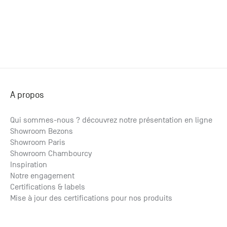
+33 (0)1
30 06 09
22
22, route
de
Mantes -
78240
Chambourcy
A propos
Qui sommes-nous ? découvrez notre présentation en ligne
Showroom Bezons
Showroom Paris
Showroom Chambourcy
Inspiration
Notre engagement
Certifications & labels
Mise à jour des certifications pour nos produits