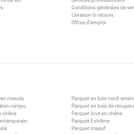
ts de sol
Services professionnels
es
Conditions générales de ve
Livraison & retours
Offres d'emploi
vec noeuds
Parquet en bois nord-améri
âton-rompu
Parquet en bois de récupér
n chêne
Parquet brut en chêne
ontemporain
Parquet Extrême
ilé
Parquet massif