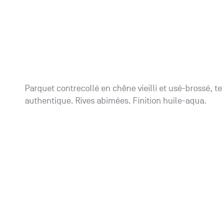
catalogue
Tables
95870 Bezons
Envie de recevoir des
catalogues papier ?
Promotions
Chambourcy
Du lundi au samedi
Accessoires
+33 (0)1 30 06 09 22
22, route de Mantes - 78240
Chambourcy
Parquet contrecollé en chêne vieilli et usé-brossé, 
authentique. Rives abimées. Finition huile-aqua.