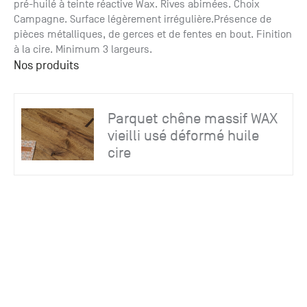
Paris
Créer un compte professionnel
savez ce
pré-huilé à teinte réactive Wax. Rives abimées. Choix
Accessoires
que vous
Campagne. Surface légèrement irrégulière.Présence de
recherchez
pièces métalliques, de gerces et de fentes en bout. Finition
Pont de
?
à la cire. Minimum 3 largeurs.
Bezons
Nos produits
Du lundi
Demande
au
samedi
de
Parquet chêne massif WAX
+33 (0)1
catalogue
34 11 11 35
vieilli usé déformé huile
Envie de
25, rue
recevoir
cire
du
des
Salvador
catalogues
Allendé -
papier ?
95870
Bezons
Chambourcy
Du lundi
au
samedi