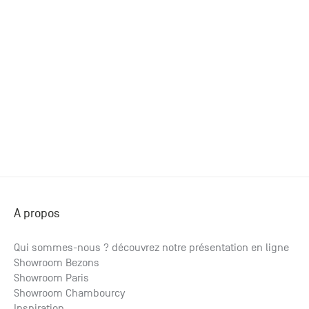
+33 (0)1
30 06 09
22
22, route
de
Mantes -
78240
Chambourcy
A propos
Qui sommes-nous ? découvrez notre présentation en ligne
Showroom Bezons
Showroom Paris
Showroom Chambourcy
Inspiration