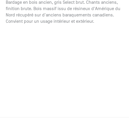
Paris
Créer un compte professionnel
savez ce
Bardage en bois ancien, gris Select brut. Chants anciens,
Accessoires
que vous
finition brute. Bois massif issu de résineux d'Amérique du
recherchez
Nord récupéré sur d'anciens baraquements canadiens.
Pont de
?
Convient pour un usage intérieur et extérieur.
Bezons
Du lundi
Demande
au
samedi
de
+33 (0)1
catalogue
34 11 11 35
Envie de
25, rue
recevoir
du
des
Salvador
catalogues
Allendé -
papier ?
95870
Bezons
Chambourcy
Du lundi
au
samedi