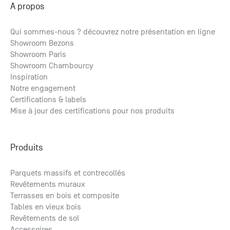
A propos
+33 (0)1
30 06 09
22
Qui sommes-nous ? découvrez notre présentation en ligne
22, route
Showroom Bezons
de
Showroom Paris
Mantes -
Showroom Chambourcy
78240
Inspiration
Chambourcy
Notre engagement
Certifications & labels
Mise à jour des certifications pour nos produits
Produits
Parquets massifs et contrecollés
Revêtements muraux
Terrasses en bois et composite
Tables en vieux bois
Revêtements de sol
Accessoires