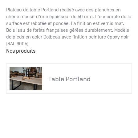
Paris
Créer un compte professionnel
savez ce
Accessoires
que vous
Plateau de table Portland réalisé avec des planches en
recherchez
chêne massif d'une épaisseur de 50 mm. L'ensemble de la
Pont de
?
surface est rabotée et poncée. La finition est vernis mat.
Bezons
Bois issu de forêts françaises gérées durablement. Modèle
Du lundi
de pieds en acier Dolbeau avec finition peinture époxy noir
Demande
au
(RAL 9005).
samedi
de
Nos produits
+33 (0)1
catalogue
34 11 11 35
Envie de
25, rue
recevoir
du
des
Table Portland
Salvador
catalogues
Allendé -
papier ?
95870
Bezons
Chambourcy
Du lundi
au
samedi