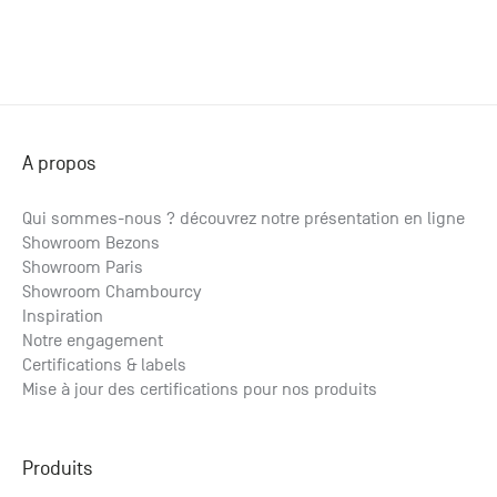
+33 (0)1
30 06 09
22
22, route
de
Mantes -
78240
A propos
Chambourcy
Qui sommes-nous ? découvrez notre présentation en ligne
Showroom Bezons
Showroom Paris
Showroom Chambourcy
Inspiration
Notre engagement
Certifications & labels
Mise à jour des certifications pour nos produits
Produits