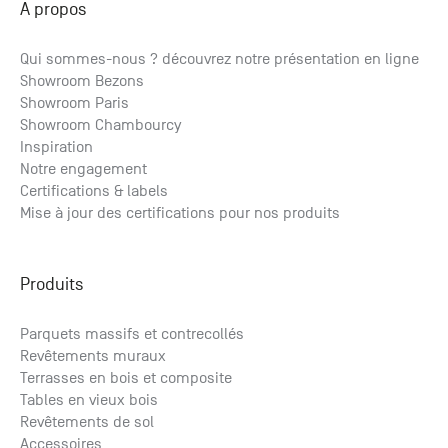
A propos
+33 (0)1
30 06 09
22
Qui sommes-nous ? découvrez notre présentation en ligne
22, route
Showroom Bezons
de
Showroom Paris
Mantes -
Showroom Chambourcy
78240
Inspiration
Chambourcy
Notre engagement
Certifications & labels
Mise à jour des certifications pour nos produits
Produits
Parquets massifs et contrecollés
Revêtements muraux
Terrasses en bois et composite
Tables en vieux bois
Revêtements de sol
Accessoires