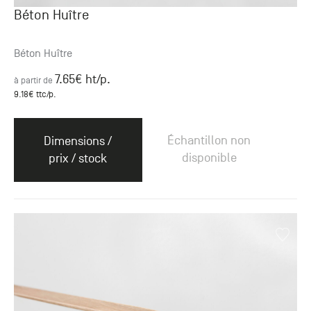
Béton Huître
Béton Huître
7.65
€ ht
/p.
à partir de
9.18
€ ttc
/p.
Échantillon non
Dimensions /
disponible
prix / stock