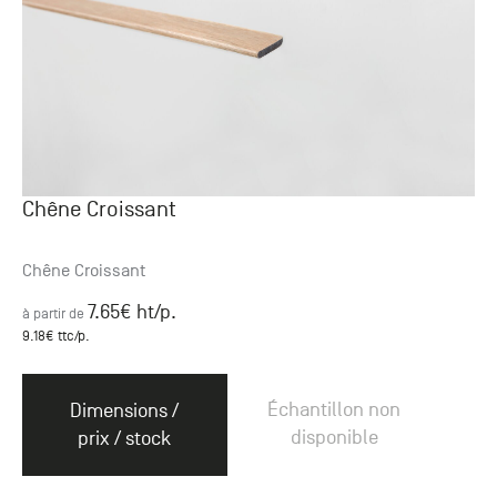
Chêne Croissant
Chêne Croissant
7.65
€ ht
/p.
à partir de
9.18
€ ttc
/p.
Échantillon non
Dimensions /
disponible
prix / stock