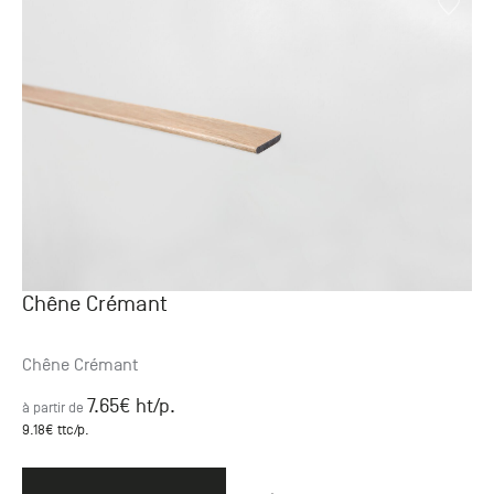
Chêne Crémant
Chêne Crémant
7.65
€ ht
/p.
à partir de
9.18
€ ttc
/p.