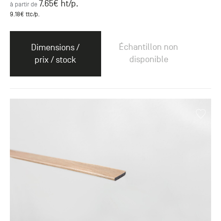
7.65
€ ht
/p.
à partir de
9.18
€ ttc
/p.
Échantillon non
Dimensions /
disponible
prix / stock