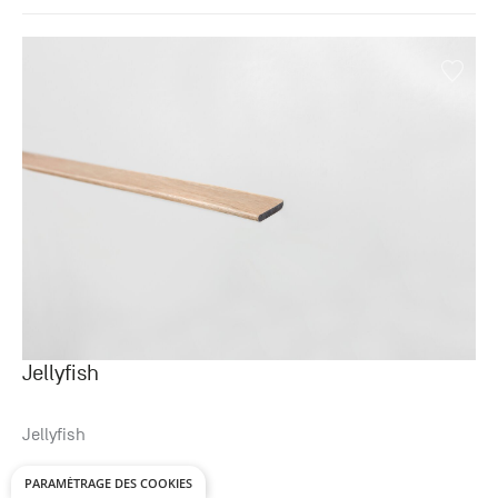
Jellyfish
Jellyfish
7.65
€ ht
/p.
à partir de
PARAMÉTRAGE DES COOKIES