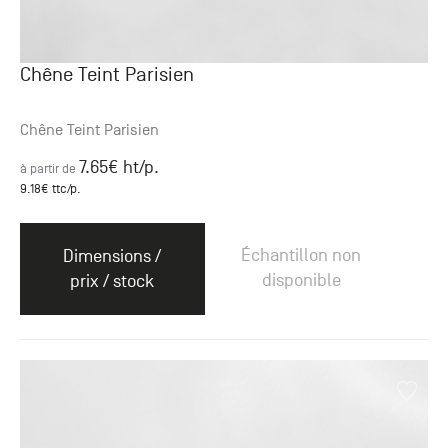
Chêne Teint Parisien
Chêne Teint Parisien
7.65
€ ht
/p.
à partir de
9.18
€ ttc
/p.
Échantillon non
Dimensions /
disponible
prix / stock