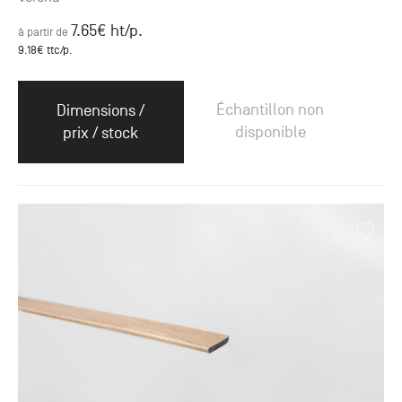
7.65
€ ht
/p.
à partir de
9.18
€ ttc
/p.
Échantillon non
Dimensions /
disponible
prix / stock