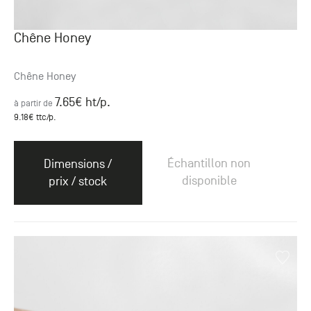
Chêne Honey
Chêne Honey
7.65
€ ht
/p.
à partir de
9.18
€ ttc
/p.
Échantillon non
Dimensions /
disponible
prix / stock