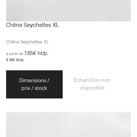
Chêne Seychelles XL
Chêne Seychelles XL
7.65
€ ht
/p.
à partir de
9.18
€ ttc
/p.
Échantillon non
Dimensions /
disponible
prix / stock