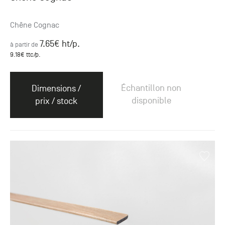
Chêne Cognac
7.65
€ ht
/p.
à partir de
9.18
€ ttc
/p.
Échantillon non
Dimensions /
disponible
prix / stock