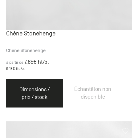
Chêne Stonehenge
Chêne Stonehenge
7.65
€ ht
/p.
à partir de
9.18
€ ttc
/p.
Échantillon non
Dimensions /
disponible
prix / stock