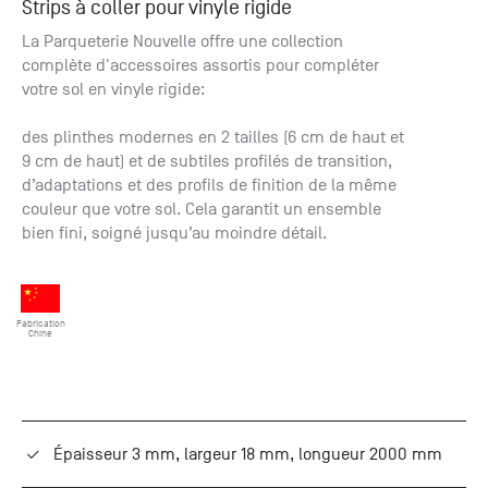
Strips à coller pour vinyle rigide
+33 (0)1
30 06 09
La Parqueterie Nouvelle offre une collection
22
complète d'accessoires assortis pour compléter
22, route
votre sol en vinyle rigide:
de
Mantes -
des plinthes modernes en 2 tailles (6 cm de haut et
78240
9 cm de haut) et de subtiles profilés de transition,
Chambourcy
d’adaptations et des profils de finition de la même
couleur que votre sol. Cela garantit un ensemble
bien fini, soigné jusqu’au moindre détail.
Fabrication
Chine
Épaisseur 3 mm, largeur 18 mm, longueur 2000 mm