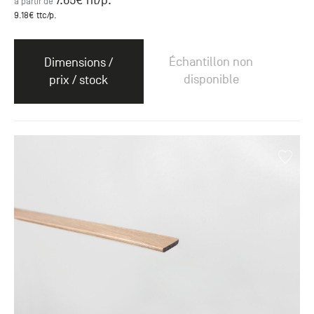
7.65
€ ht
/p.
à partir de
9.18
€ ttc
/p.
Échantillon non
Dimensions /
disponible
prix / stock