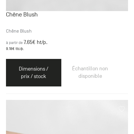
Chêne Blush
Chêne Blush
7.65
€ ht
/p.
à partir de
9.18
€ ttc
/p.
Échantillon non
Dimensions /
disponible
prix / stock