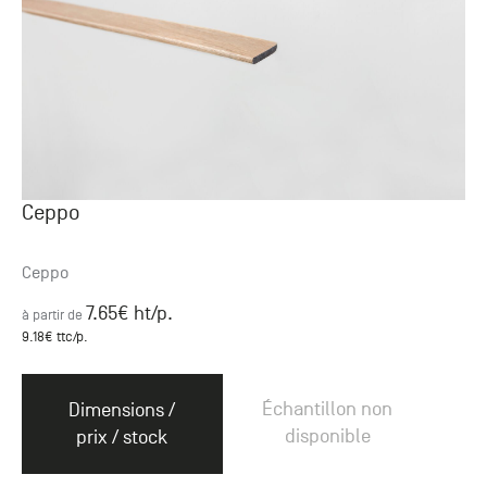
Ceppo
Ceppo
7.65
€ ht
/p.
à partir de
9.18
€ ttc
/p.
Échantillon non
Dimensions /
disponible
prix / stock