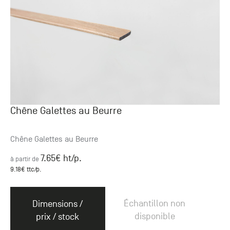
Chêne Galettes au Beurre
Chêne Galettes au Beurre
7.65
€ ht
/p.
à partir de
9.18
€ ttc
/p.
Échantillon non
Dimensions /
disponible
prix / stock