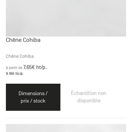
Chêne Cohiba
Chêne Cohiba
7.65
€ ht
/p.
à partir de
9.18
€ ttc
/p.
Échantillon non
Dimensions /
disponible
prix / stock