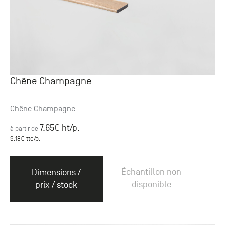
Chêne Champagne
Chêne Champagne
7.65
€ ht
/p.
à partir de
9.18
€ ttc
/p.
Échantillon non
Dimensions /
disponible
prix / stock