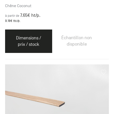
Chêne Coconut
7.65
€ ht
/p.
à partir de
9.18
€ ttc
/p.
Échantillon non
Dimensions /
disponible
prix / stock