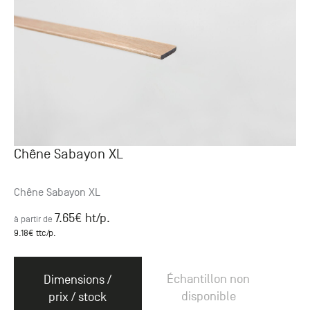
Chêne Sabayon XL
Chêne Sabayon XL
7.65
€ ht
/p.
à partir de
9.18
€ ttc
/p.
Échantillon non
Dimensions /
disponible
prix / stock