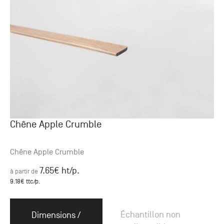
Chêne Apple Crumble
Chêne Apple Crumble
7.65
€ ht
/p.
à partir de
9.18
€ ttc
/p.
Échantillon non
Dimensions /