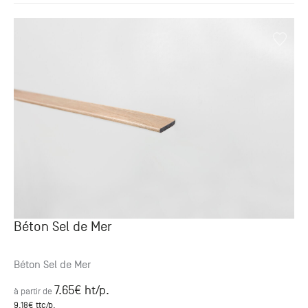
Béton Sel de Mer
Béton Sel de Mer
7.65
€ ht
/p.
à partir de
9.18
€ ttc
/p.