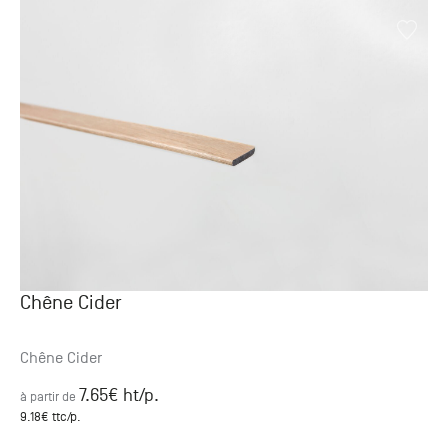
Chêne Cider
Chêne Cider
7.65
€ ht
/p.
à partir de
9.18
€ ttc
/p.