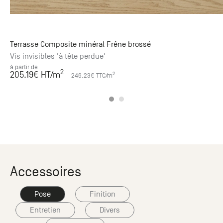
Terrasse Composite minéral Frêne brossé
Vis invisibles 'à tête perdue'
à partir de
2
205.19
€ HT
/m
2
246.23
€ TTC
/m
Accessoires
Pose
Finition
Entretien
Divers