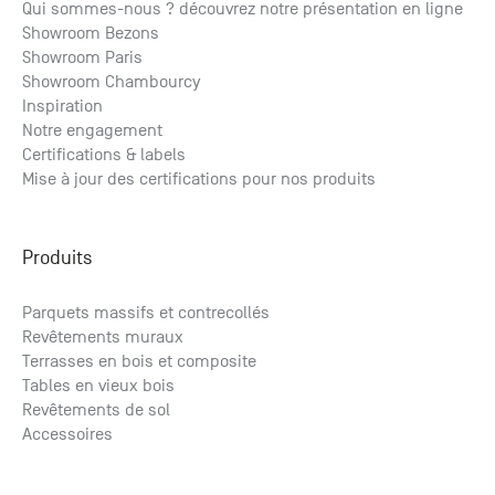
Qui sommes-nous ? découvrez notre présentation en ligne
Showroom Bezons
Peinture de retouche pour terrasse composite minéral
Produit d'entretien 0leonix pour composite minéral 1 L
Connecteur vis de fondation lambourde 160x160
Lambourde Pin Traité Autoclave 45x70x3000
Showroom Paris
Chêne Doré
31.77
42.11
3.45
€ HT
€ HT
€ HT
/ml
/p.
/p.
50.53
38.12
4.14
€ TTC
€ TTC
€ TTC
/ml
/p.
/p.
Showroom Chambourcy
26.10
€ HT
/p.
31.32
€ TTC
/p.
Inspiration
Notre engagement
Certifications & labels
Mise à jour des certifications pour nos produits
Produits
Parquets massifs et contrecollés
Revêtements muraux
Terrasses en bois et composite
Tables en vieux bois
Revêtements de sol
Accessoires