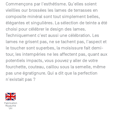
+33 (0)1
Commençons par l'esthétisme. Qu'elles soient
30 06 09
vieillies our brossées les lames de terrasses en
22
composite minéral sont tout simplement belles,
22, route
élégantes et singulières. La sélection de teinte a été
de
choisi pour célébrer le design des lames.
Mantes -
Techniquement c'est aussi une célébration. Les
78240
lames ne grisent pas, ne se tachent pas, l'aspect et
Chambourcy
le toucher sont superbes, la moisissure fait demi-
tour, les intempéries ne les affectent pas, quant aux
potentiels impacts, vous pouvez y aller de votre
fourchette, couteau, caillou sous la semelle, même
pas une égratignure. Qui a dit que la perfection
n'existait pas ?
Fabrication
Royaume
Uni