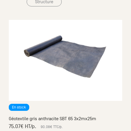
Structure
Terrasse Composite minéral Chêne Cuivré brossé
Vis invisibles 'à tête perdue'
à partir de
2
191.92
€ HT
/m
2
230.30
€ TTC
/m
En stock
Géotextile gris anthracite SBT 65 3x2mx25m
75.07
€ HT
/p.
90.08
€ TTC
/p.