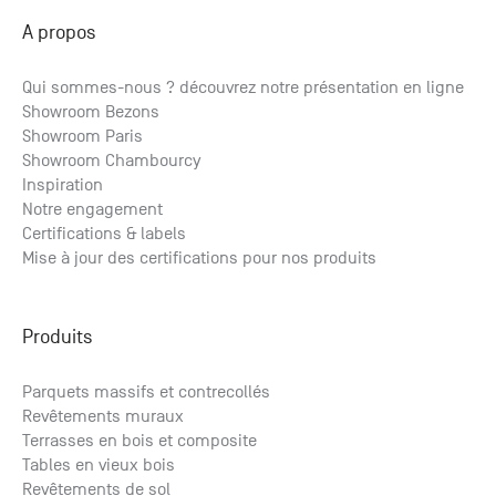
A propos
Qui sommes-nous ? découvrez notre présentation en ligne
Showroom Bezons
Parquet Bambou Naturel horizontal vernis
Showroom Paris
à partir de
2
Showroom Chambourcy
61.04
€ HT
/m
2
73.25
€ TTC
/m
Inspiration
Notre engagement
Certifications & labels
Mise à jour des certifications pour nos produits
Produits
Parquets massifs et contrecollés
Revêtements muraux
Terrasses en bois et composite
Tables en vieux bois
Revêtements de sol