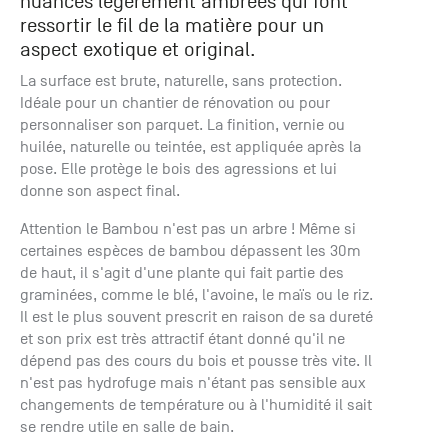
nuances légèrement ambrées qui font
+33 (0)1
ressortir le fil de la matière pour un
30 06 09
aspect exotique et original.
22
22, route
La surface est brute, naturelle, sans protection.
de
Idéale pour un chantier de rénovation ou pour
Mantes -
personnaliser son parquet. La finition, vernie ou
78240
huilée, naturelle ou teintée, est appliquée après la
Chambourcy
pose. Elle protège le bois des agressions et lui
donne son aspect final.
Attention le Bambou n'est pas un arbre ! Même si
certaines espèces de bambou dépassent les 30m
de haut, il s'agit d'une plante qui fait partie des
graminées, comme le blé, l'avoine, le maïs ou le riz.
Il est le plus souvent prescrit en raison de sa dureté
et son prix est très attractif étant donné qu'il ne
dépend pas des cours du bois et pousse très vite. Il
n'est pas hydrofuge mais n'étant pas sensible aux
changements de température ou à l'humidité il sait
se rendre utile en salle de bain.