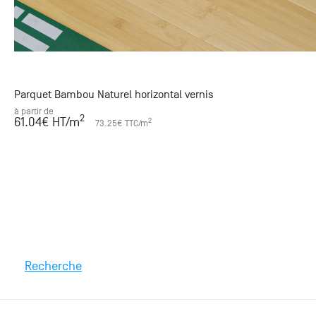
Parquet Bambou Naturel horizontal vernis
à partir de
2
61.04
€ HT
/m
2
73.25
€ TTC
/m
Recherche