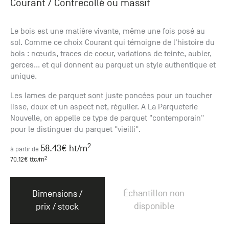
Courant
/ Contrecollé ou massif
Le bois est une matière vivante, même une fois posé au
sol. Comme ce choix Courant qui témoigne de l'histoire du
bois : nœuds, traces de coeur, variations de teinte, aubier,
gerces... et qui donnent au parquet un style authentique et
unique.
Les lames de parquet sont juste poncées pour un toucher
lisse, doux et un aspect net, régulier. A La Parqueterie
Nouvelle, on appelle ce type de parquet "contemporain"
pour le distinguer du parquet "vieilli".
2
58.43
€ ht
/m
à partir de
2
70.12
€ ttc
/m
Échantillon non
Dimensions /
disponible
prix / stock