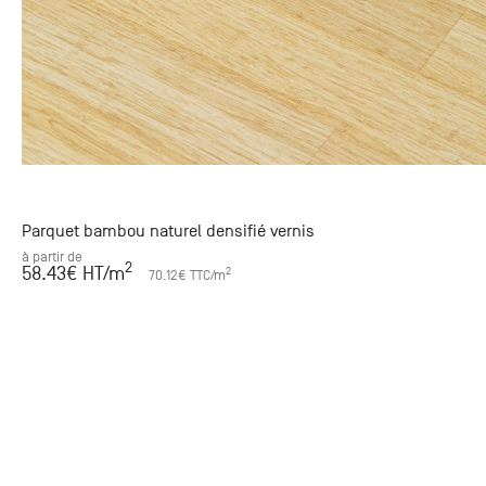
Parquet bambou naturel densifié vernis
à partir de
2
58.43
€ HT
/m
2
70.12
€ TTC
/m