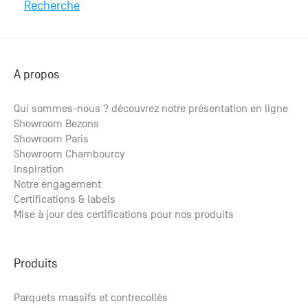
Recherche
A propos
Qui sommes-nous ? découvrez notre présentation en ligne
Showroom Bezons
Parquet bambou naturel densifié vernis
Showroom Paris
à partir de
2
Showroom Chambourcy
58.43
€ HT
/m
2
70.12
€ TTC
/m
Inspiration
Notre engagement
Certifications & labels
Mise à jour des certifications pour nos produits
Produits
Parquets massifs et contrecollés