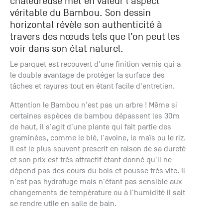
chaleureuse met en valeur l'aspect
+33 (0)1
véritable du Bambou. Son dessin
30 06 09
horizontal révèle son authenticité à
22
travers des nœuds tels que l’on peut les
22, route
voir dans son état naturel.
de
Mantes -
Le parquet est recouvert d'une finition vernis qui a
78240
le double avantage de protéger la surface des
Chambourcy
tâches et rayures tout en étant facile d'entretien.
Attention le Bambou n'est pas un arbre ! Même si
certaines espèces de bambou dépassent les 30m
de haut, il s'agit d'une plante qui fait partie des
graminées, comme le blé, l'avoine, le maïs ou le riz.
Il est le plus souvent prescrit en raison de sa dureté
et son prix est très attractif étant donné qu'il ne
dépend pas des cours du bois et pousse très vite. Il
n'est pas hydrofuge mais n'étant pas sensible aux
changements de température ou à l'humidité il sait
se rendre utile en salle de bain.