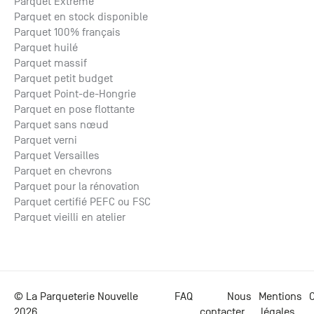
Parquet Extrême
Parquet en stock disponible
Parquet 100% français
Parquet huilé
Parquet massif
Parquet petit budget
Parquet Point-de-Hongrie
Parquet en pose flottante
Parquet sans nœud
Parquet verni
Parquet Versailles
Parquet en chevrons
Parquet pour la rénovation
Parquet certifié PEFC ou FSC
Parquet vieilli en atelier
© La Parqueterie Nouvelle
FAQ
Nous
Mentions
C
2026
contacter
légales