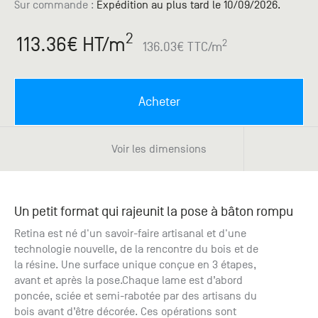
Paris
Créer un compte professionnel
savez ce
Sur commande
:
Expédition au plus tard le 10/09/2026.
Accessoires
que vous
recherchez
2
113.36
€ HT
/m
Pont de
2
136.03
€ TTC
/m
?
Bezons
Du lundi
Demande
au
Acheter
samedi
de
+33 (0)1
catalogue
34 11 11 35
Envie de
Voir les dimensions
25, rue
recevoir
du
des
Salvador
catalogues
Allendé -
papier ?
Un petit format qui rajeunit la pose à bâton rompu
95870
Bezons
Retina est né d'un savoir-faire artisanal et d'une
technologie nouvelle, de la rencontre du bois et de
la résine. Une surface unique conçue en 3 étapes,
Chambourcy
avant et après la pose.Chaque lame est d’abord
Du lundi
poncée, sciée et semi-rabotée par des artisans du
au
bois avant d’être décorée. Ces opérations sont
samedi