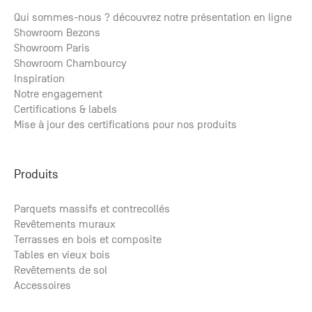
Qui sommes-nous ? découvrez notre présentation en ligne
Showroom Bezons
Parquet Retina Velours
Showroom Paris
à partir de
2
Showroom Chambourcy
111.98
€ HT
/m
2
134.38
€ TTC
/m
Inspiration
Notre engagement
Certifications & labels
Mise à jour des certifications pour nos produits
Produits
Parquets massifs et contrecollés
Revêtements muraux
Terrasses en bois et composite
Tables en vieux bois
Revêtements de sol
Accessoires