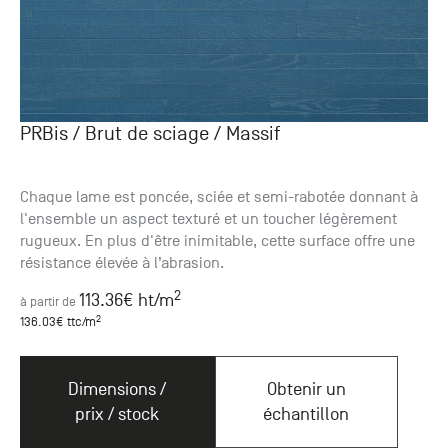
PRBis / Brut de sciage
/ Massif
Chaque lame est poncée, sciée et semi-rabotée donnant à
l'ensemble un aspect texturé et un toucher légèrement
rugueux. En plus d'être inimitable, cette surface offre une
résistance élevée à l’abrasion.
2
113.36
€ ht
/m
à partir de
2
136.03
€ ttc
/m
Dimensions /
Obtenir un
prix / stock
échantillon