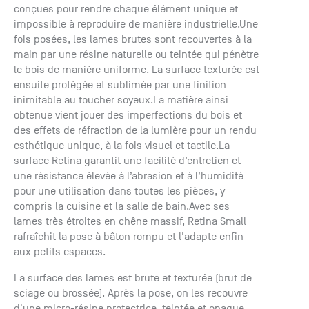
conçues pour rendre chaque élément unique et
+33 (0)1
30 06 09
impossible à reproduire de manière industrielle.Une
22
fois posées, les lames brutes sont recouvertes à la
22, route
main par une résine naturelle ou teintée qui pénètre
de
le bois de manière uniforme. La surface texturée est
Mantes -
ensuite protégée et sublimée par une finition
78240
inimitable au toucher soyeux.La matière ainsi
Chambourcy
obtenue vient jouer des imperfections du bois et
des effets de réfraction de la lumière pour un rendu
esthétique unique, à la fois visuel et tactile.La
surface Retina garantit une facilité d’entretien et
une résistance élevée à l’abrasion et à l’humidité
pour une utilisation dans toutes les pièces, y
compris la cuisine et la salle de bain.Avec ses
lames très étroites en chêne massif, Retina Small
rafraîchit la pose à bâton rompu et l'adapte enfin
aux petits espaces.
La surface des lames est brute et texturée (brut de
sciage ou brossée). Après la pose, on les recouvre
d'une micro-résine protectrice, teintée et opaque,