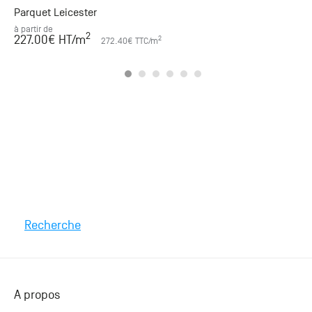
Parquet Leicester
à partir de
2
227.00
€ HT
/m
2
272.40
€ TTC
/m
Recherche
A propos