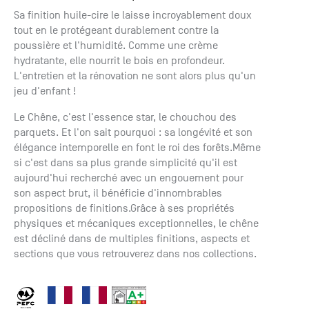
+33 (0)1
Sa finition huile-cire le laisse incroyablement doux
30 06 09
tout en le protégeant durablement contre la
22
poussière et l'humidité. Comme une crème
22, route
hydratante, elle nourrit le bois en profondeur.
de
L'entretien et la rénovation ne sont alors plus qu'un
Mantes -
jeu d'enfant !
78240
Chambourcy
Le Chêne, c'est l'essence star, le chouchou des
parquets. Et l'on sait pourquoi : sa longévité et son
élégance intemporelle en font le roi des forêts.Même
si c'est dans sa plus grande simplicité qu'il est
aujourd'hui recherché avec un engouement pour
son aspect brut, il bénéficie d'innombrables
propositions de finitions.Grâce à ses propriétés
physiques et mécaniques exceptionnelles, le chêne
est décliné dans de multiples finitions, aspects et
sections que vous retrouverez dans nos collections.