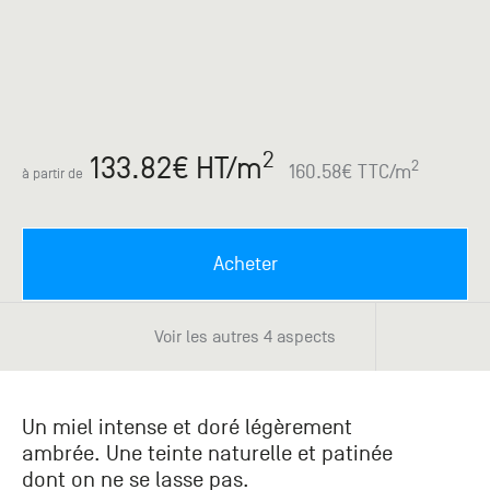
Paris
Créer un compte professionnel
savez ce
Accessoires
que vous
recherchez
Pont de
?
Bezons
Du lundi
Demande
au
2
133.82
€ HT
/m
samedi
de
2
160.58
€ TTC
/m
à partir de
+33 (0)1
catalogue
34 11 11 35
Envie de
25, rue
recevoir
du
des
Acheter
Salvador
catalogues
Allendé -
papier ?
95870
Voir les autres 4 aspects
Bezons
Chambourcy
Un miel intense et doré légèrement
Du lundi
ambrée. Une teinte naturelle et patinée
au
dont on ne se lasse pas.
samedi