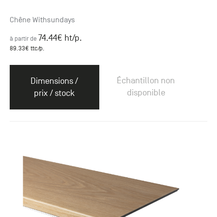
Chêne Withsundays
74.44
€ ht
/p.
à partir de
89.33
€ ttc
/p.
Échantillon non
Dimensions /
disponible
prix / stock