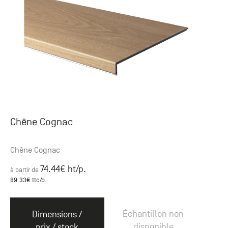
Chêne Cognac
Chêne Cognac
74.44
€ ht
/p.
à partir de
89.33
€ ttc
/p.
Échantillon non
Dimensions /
disponible
prix / stock