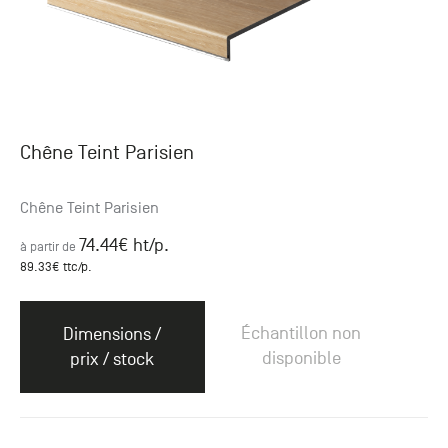
Chêne Teint Parisien
Chêne Teint Parisien
74.44
€ ht
/p.
à partir de
89.33
€ ttc
/p.
Échantillon non
Dimensions /
disponible
prix / stock