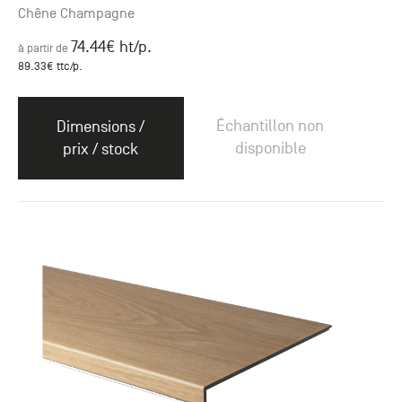
Chêne Champagne
74.44
€ ht
/p.
à partir de
89.33
€ ttc
/p.
Échantillon non
Dimensions /
disponible
prix / stock