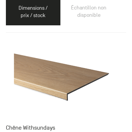
Échantillon non
Dimensions /
disponible
prix / stock
Chêne Withsundays