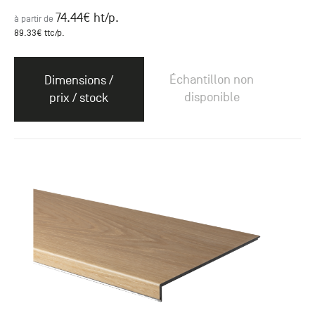
74.44
€ ht
/p.
à partir de
89.33
€ ttc
/p.
Échantillon non
Dimensions /
disponible
prix / stock