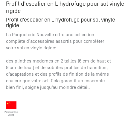
Profil d'escalier en L hydrofuge pour sol vinyle
+33 (0)1
30 06 09
rigide
22
Profil d'escalier en L hydrofuge pour sol vinyle
22, route
rigide
de
La Parqueterie Nouvelle offre une collection
Mantes -
complète d'accessoires assortis pour compléter
78240
votre sol en vinyle rigide:
Chambourcy
des plinthes modernes en 2 tailles (6 cm de haut et
9 cm de haut) et de subtiles profilés de transition,
d’adaptations et des profils de finition de la même
couleur que votre sol. Cela garantit un ensemble
bien fini, soigné jusqu’au moindre détail.
Fabrication
Chine