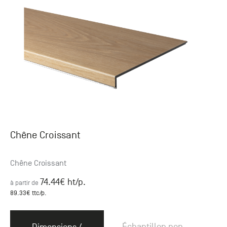
Chêne Croissant
Chêne Croissant
74.44
€ ht
/p.
à partir de
89.33
€ ttc
/p.
Échantillon non