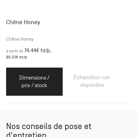
Chêne Honey
Chêne Honey
74.44
€ ht
/p.
à partir de
89.33
€ ttc
/p.
Échantillon non
Dimensions /
disponible
prix / stock
Nos conseils de pose et
d'entretien