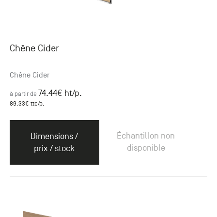
Chêne Cider
Chêne Cider
74.44
€ ht
/p.
à partir de
89.33
€ ttc
/p.
Échantillon non
Dimensions /
disponible
prix / stock