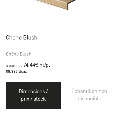
Chêne Blush
Chêne Blush
74.44
€ ht
/p.
à partir de
89.33
€ ttc
/p.
Échantillon non
Dimensions /
disponible
prix / stock