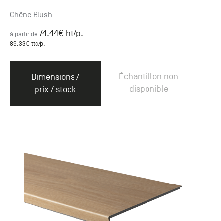
Chêne Blush
74.44
€ ht
/p.
à partir de
89.33
€ ttc
/p.
Échantillon non
Dimensions /
disponible
prix / stock