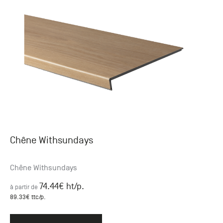
Chêne Withsundays
Chêne Withsundays
74.44
€ ht
/p.
à partir de
89.33
€ ttc
/p.