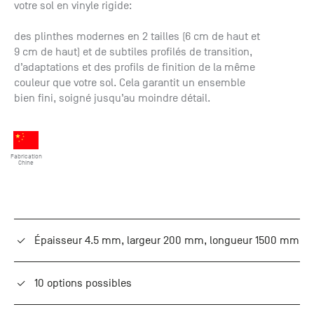
votre sol en vinyle rigide:
+33 (0)1
30 06 09
des plinthes modernes en 2 tailles (6 cm de haut et
22
9 cm de haut) et de subtiles profilés de transition,
22, route
d’adaptations et des profils de finition de la même
de
couleur que votre sol. Cela garantit un ensemble
Mantes -
78240
bien fini, soigné jusqu’au moindre détail.
Chambourcy
Fabrication
Chine
Épaisseur 4.5 mm, largeur 200 mm, longueur 1500 mm
10 options possibles