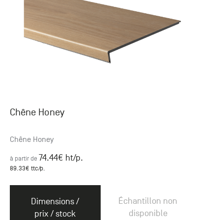
Chêne Honey
Chêne Honey
74.44
€ ht
/p.
à partir de
89.33
€ ttc
/p.
Échantillon non
Dimensions /
disponible
prix / stock