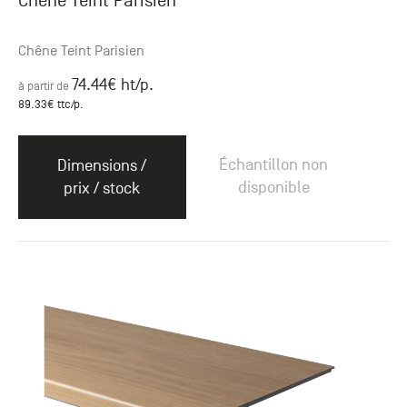
Chêne Teint Parisien
Chêne Teint Parisien
74.44
€ ht
/p.
à partir de
89.33
€ ttc
/p.
Échantillon non
Dimensions /
disponible
prix / stock