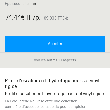
Paris
Créer un compte professionnel
savez ce
Accessoires
Epaisseur :
4.5 mm
que vous
recherchez
Pont de
74.44
€ HT
/p.
?
89.33
€ TTC
/p.
Bezons
Du lundi
Demande
au
samedi
de
+33 (0)1
catalogue
Acheter
34 11 11 35
Envie de
25, rue
recevoir
du
des
Voir les autres 10 aspects
Salvador
catalogues
Allendé -
papier ?
95870
Bezons
Profil d'escalier en L hydrofuge pour sol vinyl
rigide
Chambourcy
Profil d'escalier en L hydrofuge pour sol vinyl rigide
Du lundi
La Parqueterie Nouvelle offre une collection
au
complète d'accessoires assortis pour compléter
samedi