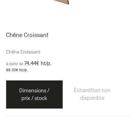
Chêne Croissant
Chêne Croissant
74.44
€ ht
/p.
à partir de
89.33
€ ttc
/p.
Échantillon non
Dimensions /
disponible
prix / stock