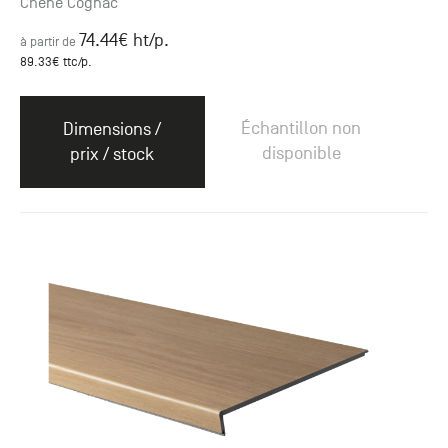
Chêne Cognac
74.44
€ ht
/p.
à partir de
89.33
€ ttc
/p.
Échantillon non
Dimensions /
disponible
prix / stock