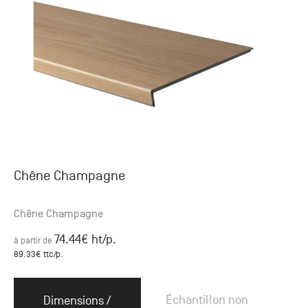
Chêne Champagne
Chêne Champagne
74.44
€ ht
/p.
à partir de
89.33
€ ttc
/p.
Échantillon non
Dimensions /