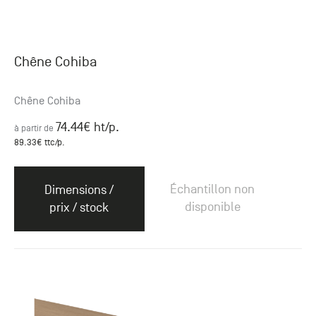
Chêne Cohiba
Chêne Cohiba
74.44
€ ht
/p.
à partir de
89.33
€ ttc
/p.
Échantillon non
Dimensions /
disponible
prix / stock