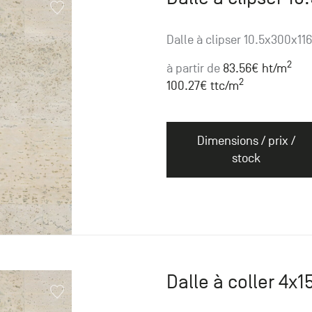
Dalle à clipser 10.5x300x11
2
à partir de
83.56
€ ht
/m
2
100.27
€ ttc
/m
Dimensions / prix /
stock
Dalle à coller 4x