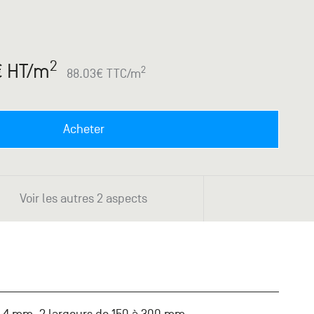
2
€ HT
/m
2
88.03
€ TTC
/m
Acheter
Voir les autres 2 aspects