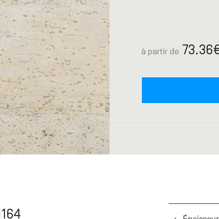
73.36
à partir de
1164