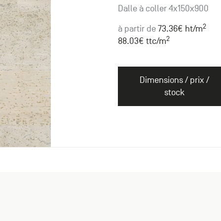
Dalle à coller 4x150x900
2
à partir de
73.36
€ ht
/m
2
88.03
€ ttc
/m
Dimensions / prix /
stock