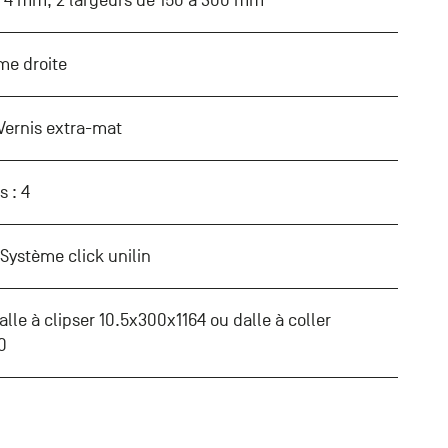
 4 mm, 2 largeurs de 150 à 300 mm
ame droite
 Vernis extra-mat
s : 4
 Système click unilin
alle à clipser 10.5x300x1164 ou dalle à coller
0