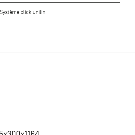
 Système click unilin
0.5x300x1164