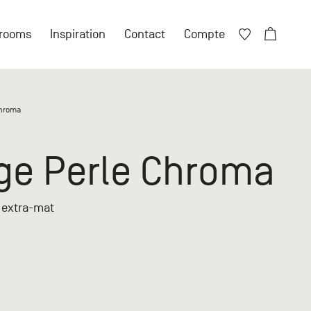
Fermer X
rooms
Inspiration
Contact
Compte
Fermer X
Chroma
ore de compte ?
ège Perle Chroma
 compte particulier
s extra-mat
n compte professionnel