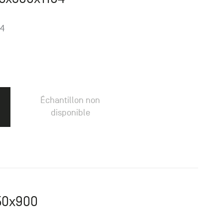
64
Échantillon non
disponible
150x900